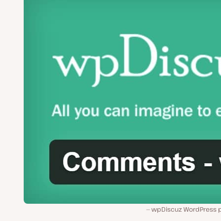
wpDiscuz WordPress p