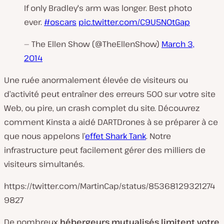
If only Bradley's arm was longer. Best photo
ever.
#oscars
pic.twitter.com/C9U5NOtGap
— The Ellen Show (@TheEllenShow)
March 3,
2014
Une ruée anormalement élevée de visiteurs ou
d’activité peut entraîner des erreurs 500 sur votre site
Web, ou pire, un crash complet du site. Découvrez
comment Kinsta a aidé DARTDrones à se préparer à ce
que nous appelons l’
effet Shark Tank
. Notre
infrastructure peut facilement gérer des milliers de
visiteurs simultanés.
https://twitter.com/MartinCap/status/85368129321274
9827
De nombreux
hébergeurs mutualisés limitent votre