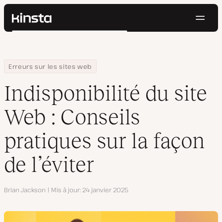
Navig
Kinsta®
Rechercher
Plateforme
Solutions
Connexion
Essayer gratuitement
Home
Centre de ressources
Blog
Indisponibilité du site Web : Conseils pratiques sur la façon de l’
Erreurs sur les sites web
Prix
Ressources
Indisponibilité du site
Contact
Web : Conseils
pratiques sur la façon
de l’éviter
Auteur
Brian Jackson
Mis à jour
24 janvier 2025