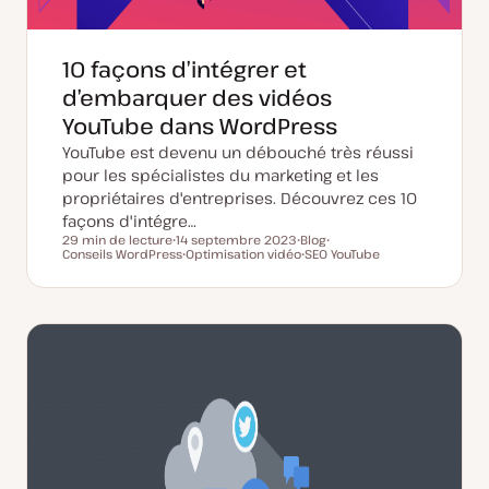
10 façons d’intégrer et
d’embarquer des vidéos
YouTube dans WordPress
YouTube est devenu un débouché très réussi
pour les spécialistes du marketing et les
propriétaires d'entreprises. Découvrez ces 10
façons d'intégre…
29 min de lecture
14 septembre 2023
Blog
Temps de lecture
Conseils WordPress
D
Optimisation vidéo
T
SEO YouTube
S
a
S
y
S
u
t
u
p
u
j
e
j
e
j
e
d
e
d
e
t
e
t
e
t
m
p
i
u
s
b
e
l
à
i
j
c
o
a
u
t
r
i
o
n