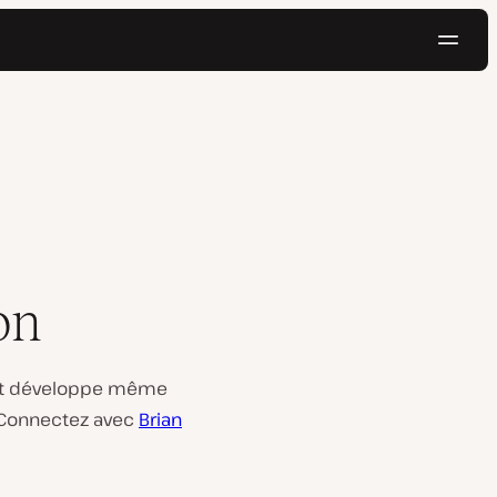
Navig
Essayer gratuitement
on
s et développe même
. Connectez avec
Brian