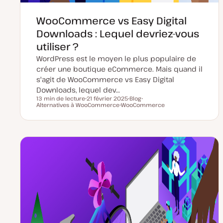
WooCommerce vs Easy Digital
Downloads : Lequel devriez-vous
utiliser ?
WordPress est le moyen le plus populaire de
créer une boutique eCommerce. Mais quand il
s'agit de WooCommerce vs Easy Digital
Downloads, lequel dev…
13 min de lecture
21 février 2025
Blog
Temps de lecture
Alternatives à WooCommerce
D
WooCommerce
T
S
a
S
y
u
t
u
p
j
e
j
e
e
d
e
d
t
e
t
e
m
p
i
u
s
b
e
l
à
i
j
c
o
a
u
t
r
i
o
n