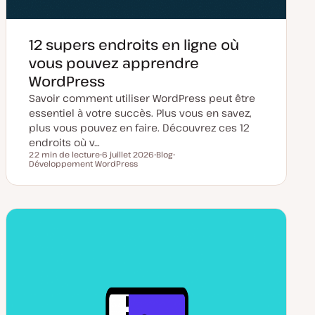
12 supers endroits en ligne où
vous pouvez apprendre
WordPress
Savoir comment utiliser WordPress peut être
essentiel à votre succès. Plus vous en savez,
plus vous pouvez en faire. Découvrez ces 12
endroits où v…
22 min de lecture
6 juillet 2026
Blog
Temps de lecture
Développement WordPress
D
T
S
a
y
u
t
p
j
e
e
e
d
d
t
e
e
m
p
i
u
s
b
e
l
à
i
j
c
o
a
u
t
r
i
o
n