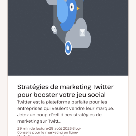
Stratégies de marketing Twitter
pour booster votre jeu social
Twitter est la plateforme parfaite pour les
entreprises qui veulent vendre leur marque.
Jetez un coup d'œil à ces stratégies de
marketing sur Twitt…
29 min de lecture
29 août 2025
Blog
Conseils pour le marketing en ligne
D
T
S
Temps de lecture