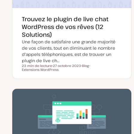
Trouvez le plugin de live chat
WordPress de vos rêves (12
Solutions)
Une façon de satisfaire une grande majorité
de vos clients, tout en diminuant le nombre
d'appels téléphoniques, est de trouver un
plugin de live ch…
23 min de lecture
27 octobre 2023
Blog
Temps de lecture
Extensions WordPress
D
T
S
a
y
u
t
p
j
e
e
e
d
d
t
e
e
m
p
i
u
s
b
e
l
à
i
j
c
o
a
u
t
r
i
o
n