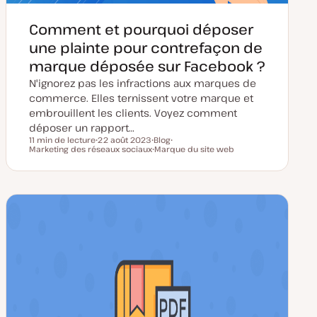
Comment et pourquoi déposer
une plainte pour contrefaçon de
marque déposée sur Facebook ?
N'ignorez pas les infractions aux marques de
commerce. Elles ternissent votre marque et
embrouillent les clients. Voyez comment
déposer un rapport…
11 min de lecture
22 août 2023
Blog
Temps de lecture
Marketing des réseaux sociaux
D
T
Marque du site web
S
a
y
S
u
t
p
u
j
e
e
j
e
d
d
e
t
e
e
t
m
p
i
u
s
b
e
l
à
i
j
c
o
a
u
t
r
i
o
n