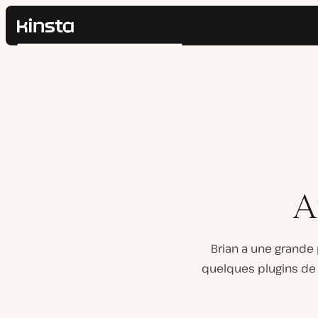
Kinsta®
Rechercher
Plateforme
Solutions
Connexion
Prix
Ressources
Contact
A
Brian a une grande
quelques plugins de 