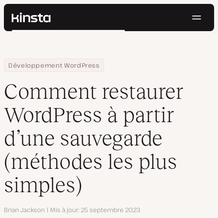
Navig
Kinsta®
Rechercher
Plateforme
Solutions
Connexion
Essayer gratuitement
Home
Centre de ressources
Blog
Comment restaurer WordPress à partir d’une sauvegarde (métho
Développement WordPress
Prix
Ressources
Comment restaurer
Contact
WordPress à partir
d’une sauvegarde
(méthodes les plus
simples)
Auteur
Brian Jackson
Mis à jour
25 septembre 2023