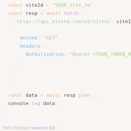
const
 siteId 
=
"YOUR_site_id"
;
const
 resp 
=
await
fetch
(
`
https://api.kinsta.com/v2/sites/
${
siteI
{
method
:
"GET"
,
headers
:
{
Authorization
:
"Bearer <YOUR_TOKEN_H
}
}
)
;
const
 data 
=
await
 resp
.
json
(
)
;
  console
.
log
(
data
)
;
}
;
fetchEnvironmentId
(
)
;