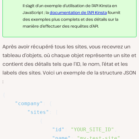
Il s’agit d’un exemple d’utilisation de l’API Kinsta en
JavaScript ; la
documentation de l’API Kinsta
fournit
des exemples plus complets et des détails sur la
manière d’effectuer des requêtes d’API.
Après avoir récupéré tous les sites, vous recevrez un
tableau d’objets, où chaque objet représente un site et
contient des détails tels que l’ID, le nom, l’état et les
labels des sites. Voici un exemple de la structure JSON
:
{
"company"
:
{
"sites"
:
[
{
"id"
:
"YOUR_SITE_ID"
,
"name"
:
"my-test-site"
,