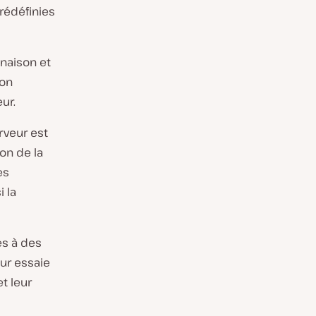
rédéfinies
naison et
son
ur.
rveur est
on de la
es
 la
es à des
ur essaie
t leur