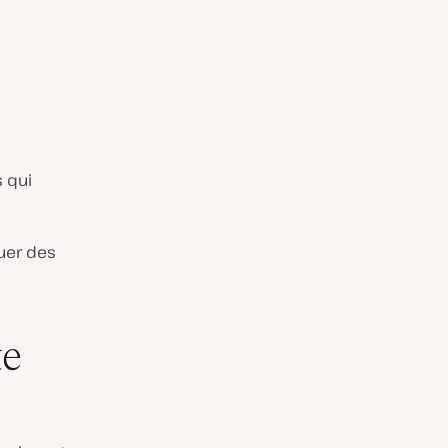
 qui
tuer des
te