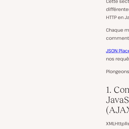
Cette sec
différent
HTTP en Ja
Chaque m
comment e
JSON Plac
nos requê
Plongeons 
1. Co
JavaS
(AJA
XMLHttpReq