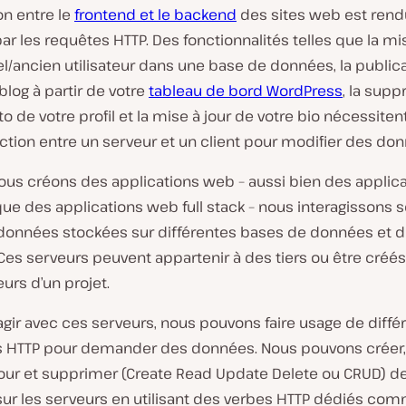
ion entre le
frontend et le backend
des sites web est ren
ar les requêtes HTTP. Des fonctionnalités telles que la mis
l/ancien utilisateur dans une base de données, la publica
 blog à partir de votre
tableau de bord WordPress
, la supp
o de votre profil et la mise à jour de votre bio nécessiten
ction entre un serveur et un client pour modifier des do
ous créons des applications web – aussi bien des applic
ue des applications web full stack – nous interagissons 
données stockées sur différentes bases de données et di
Ces serveurs peuvent appartenir à des tiers ou être créés
urs d’un projet.
agir avec ces serveurs, nous pouvons faire usage de diffé
HTTP pour demander des données. Nous pouvons créer, l
jour et supprimer (Create Read Update Delete ou CRUD) d
ur les serveurs en utilisant des verbes HTTP dédiés com