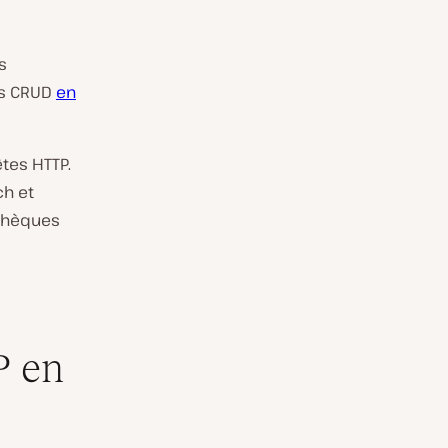
s
ns CRUD
en
tes HTTP.
h et
othèques
P en