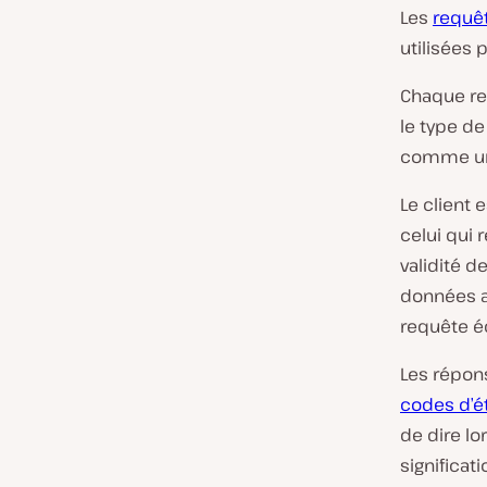
Les
requê
utilisées 
Chaque re
le type d
comme une
Le client 
celui qui 
validité d
données au
requête é
Les répon
codes d’é
de dire lo
significati