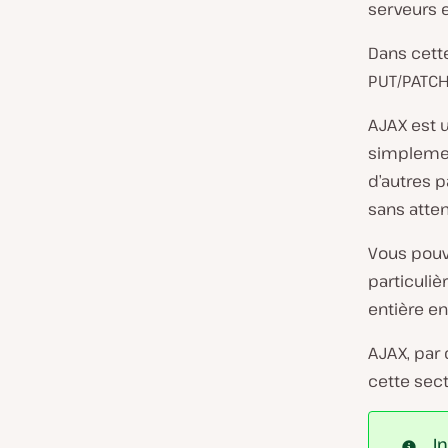
serveurs e
Dans cett
PUT/PATCH
AJAX est u
simplemen
d’autres p
sans atten
Vous pouv
particuliè
entière en
AJAX, par
cette sec
I