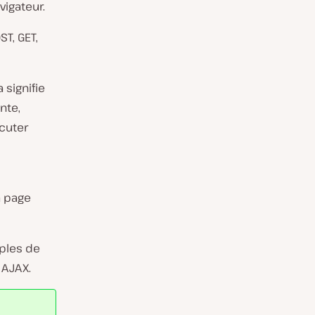
igateur.
T, GET,
 signifie
nte,
écuter
a page
mples de
 AJAX.