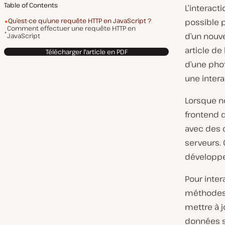
Table of Contents
L’interact
Qu’est-ce qu’une requête HTTP en JavaScript ?
possible p
Comment effectuer une requête HTTP en
d’un nouve
JavaScript
article de
Télécharger l'article en PDF
d’une phot
une intera
Lorsque n
frontend q
avec des 
serveurs. 
développe
Pour inter
méthodes 
mettre à 
données s