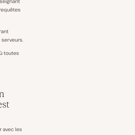
nseignant
 requêtes
rant
 serveurs.
ù toutes
n
est
r avec les