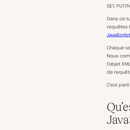
GET, PUT/P
Dans ce tu
requêtes 
JavaScrip
Chaque se
Nous comm
l’objet X
de requêt
C’est parti 
Qu’e
Java