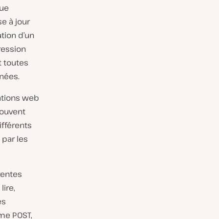
due
e à jour
tion d’un
ression
t toutes
nnées.
ations web
souvent
fférents
 par les
rentes
ire,
es
me POST,