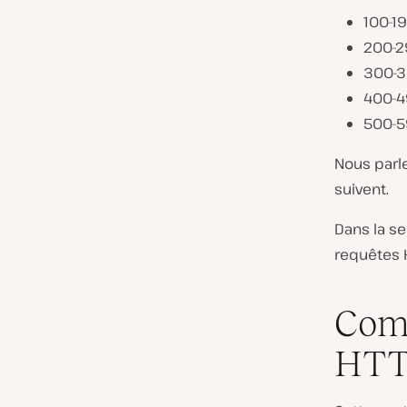
100-1
200-2
300-3
400-4
500-5
Nous parle
suivent.
Dans la se
requêtes 
Comm
HTTP