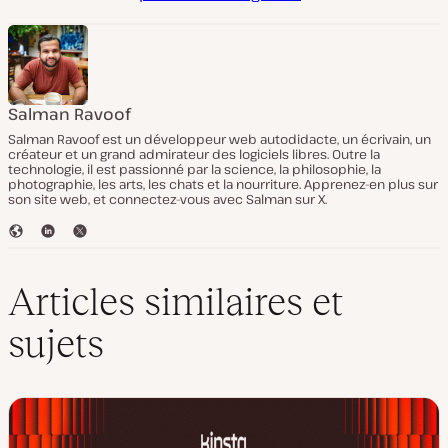
Salman Ravoof
Salman Ravoof est un développeur web autodidacte, un écrivain, un
créateur et un grand admirateur des logiciels libres. Outre la
technologie, il est passionné par la science, la philosophie, la
photographie, les arts, les chats et la nourriture. Apprenez-en plus sur
son site web, et connectez-vous avec Salman sur X.
S
L
T
i
i
w
t
n
i
e
k
t
Articles similaires et
W
e
t
e
d
e
sujets
b
I
r
n