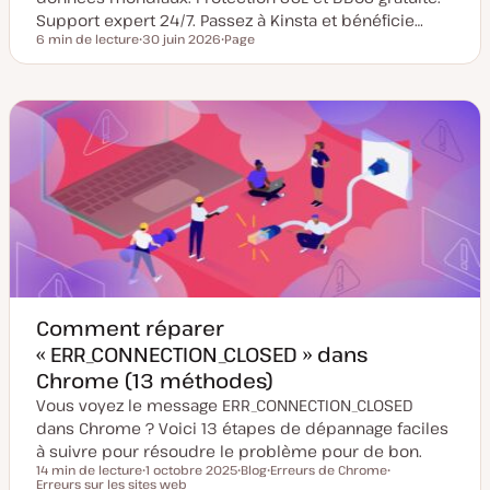
Support expert 24/7. Passez à Kinsta et bénéficie…
6 min de lecture
30 juin 2026
Page
Temps de lecture
D
T
a
y
t
p
e
e
d
d
e
e
m
p
i
u
s
b
e
l
à
i
j
c
o
a
u
t
r
i
o
n
Comment réparer
« ERR_CONNECTION_CLOSED » dans
Chrome (13 méthodes)
Vous voyez le message ERR_CONNECTION_CLOSED
dans Chrome ? Voici 13 étapes de dépannage faciles
à suivre pour résoudre le problème pour de bon.
14 min de lecture
1 octobre 2025
Blog
Erreurs de Chrome
Temps de lecture
Erreurs sur les sites web
D
T
S
S