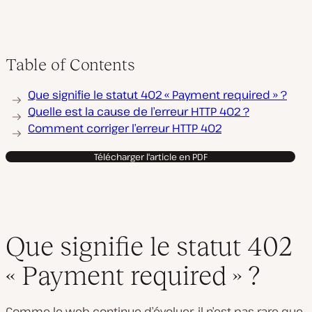
i
r
e
l
a
Table of Contents
v
i
d
é
Que signifie le statut 402 « Payment required » ?
o
Quelle est la cause de l’erreur HTTP 402 ?
Comment corriger l’erreur HTTP 402
Télécharger l'article en PDF
Que signifie le statut 402
« Payment required » ?
Comme le web continue d’évoluer, il n’est pas rare que