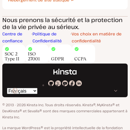
Nous prenons la sécurité et la protection
de la vie privée au sérieux.
Centre de
Politique de
Vos choix en matière de
confiance
Confidentialité
confidentialité
SOC 2
ISO
Type II
27001
GDPR
CCPA
Kinsta
Kinsta
Kinsta
Kinsta
Kinsta
Changer
sur
sur
sur
sur
sur
de
GitHub
X
YouTube
Facebook
LinkedIn
© 2013 - 2026 Kinsta Inc. Tous droits réservés.
Kinsta®, MyKinsta® et
langue
DevKinsta® et Sevalla® sont des marques commerciales appartenant à
Kinsta Inc.
La marque WordPress® est la propriété intellectuelle de la fondation