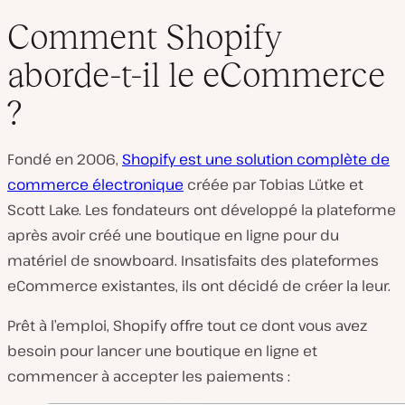
Comment Shopify
aborde-t-il le eCommerce
L
?
i
r
e
l
Fondé en 2006,
Shopify est une solution complète de
a
v
commerce électronique
créée par Tobias Lütke et
i
Scott Lake. Les fondateurs ont développé la plateforme
d
é
après avoir créé une boutique en ligne pour du
o
matériel de snowboard. Insatisfaits des plateformes
eCommerce existantes, ils ont décidé de créer la leur.
Prêt à l’emploi, Shopify offre tout ce dont vous avez
besoin pour lancer une boutique en ligne et
commencer à accepter les paiements :