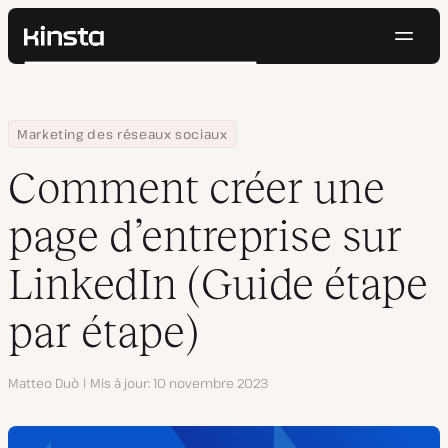
Navig
Kinsta®
Rechercher
Plateforme
Solutions
Connexion
Essayer gratuitement
Home
Centre de ressources
Blog
Comment créer une page d’entreprise sur LinkedIn (Guide étape
Marketing des réseaux sociaux
Prix
Ressources
Comment créer une
Contact
page d’entreprise sur
LinkedIn (Guide étape
par étape)
Auteur
Matteo Duò
Mis à jour
10 novembre 2023