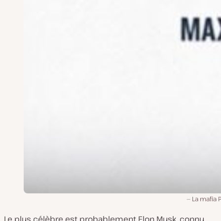
La mafia 
Le plus célèbre est probablement Elon Musk, connu