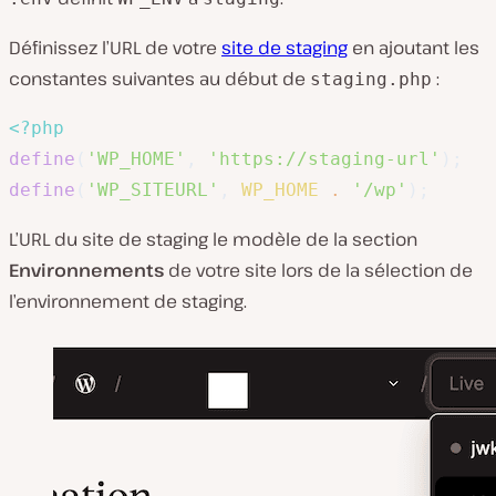
Définissez l’URL de votre
site de staging
en ajoutant les
constantes suivantes au début de
:
staging.php
<?php
define
(
'WP_HOME'
,
'https://staging-url'
)
;
define
(
'WP_SITEURL'
,
WP_HOME
.
'/wp'
)
;
L’URL du site de staging le modèle de la section
Environnements
de votre site lors de la sélection de
l’environnement de staging.