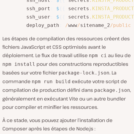
        ssh_host
:
$
{
{
 secrets
.
KINSTA_PRODUCT
        ssh_port
:
$
{
{
 secrets
.
KINSTA_PRODUCT
        ssh_user
:
$
{
{
 secrets
.
KINSTA_PRODUCT
        deploy_path
:
/
www
/
sitename_2
/
public
Les étapes de compilation des ressources créent des
fichiers JavaScript et CSS optimisés avant le
déploiement. Le flux de travail utilise
au lieu de
npm ci
pour des constructions reproductibles
npm install
basées sur votre fichier
. La
package-lock.json
commande
exécute votre script de
npm run build
compilation de production défini dans
,
package.json
généralement en exécutant Vite ou un autre bundler
pour compiler et minifier les ressources.
À ce stade, vous pouvez ajouter l’installation de
Composer après les étapes de Node.js :