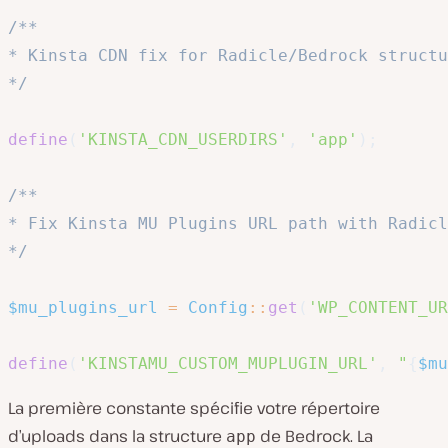
/**

* Kinsta CDN fix for Radicle/Bedrock structu
*/
define
(
'KINSTA_CDN_USERDIRS'
,
'app'
)
;
/**

* Fix Kinsta MU Plugins URL path with Radicl
*/
$mu_plugins_url
=
Config
::
get
(
'WP_CONTENT_UR
define
(
'KINSTAMU_CUSTOM_MUPLUGIN_URL'
,
"
{
$mu
La première constante spécifie votre répertoire
d’uploads dans la structure
de Bedrock. La
app