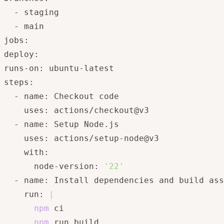
  - staging

  - main

jobs:

deploy:

runs-on: ubuntu-latest

steps:

  - name: Checkout code

    uses: actions/checkout@v3

  - name: Setup Node.js

    uses: actions/setup-node@v3

    with:

      node-version: 
'22'
  - name: Install dependencies and build ass
    run: 
|
npm
 ci

npm