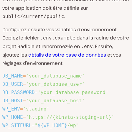
votre application doit être définie sur
.
public/current/public
Configurez ensuite vos variables d’environnement.
Copiez le fichier
dans la racine de votre
.env.example
projet Radicle et renommez-le en
. Ensuite,
.env
ajoutez les
détails de votre base de données
et vos
réglages d’environnement :
DB_NAME
=
'your_database_name'
DB_USER
=
'your_database_user'
DB_PASSWORD
=
'your_database_password'
DB_HOST
=
'your_database_host'
WP_ENV
=
'staging'
WP_HOME
=
'https://{kinsta-staging-url}'
WP_SITEURL
=
"
${WP_HOME}
/wp"