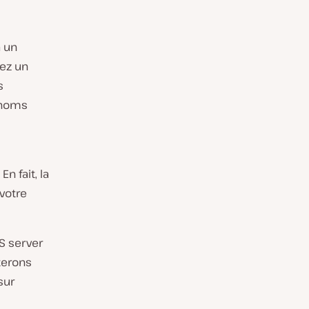
à un
iez un
s
 noms
n fait, la
votre
S server
terons
sur