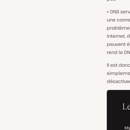
« DNS serv
une connex
problèmes 
internet, 
peuvent é
rend le DN
Il est do
simplemen
désactive