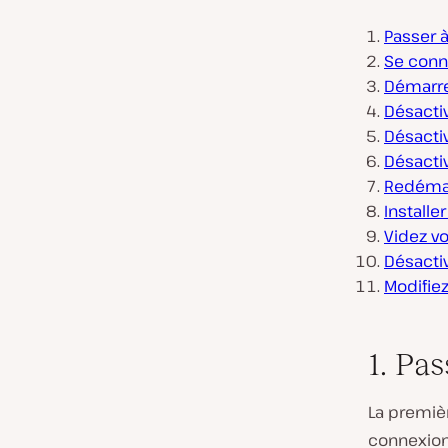
Passer à
Se conn
Démarre
Désactiv
Désacti
Désactiv
Redémar
Installe
Videz vo
Désactiv
Modifie
1. Pa
La premiè
connexion