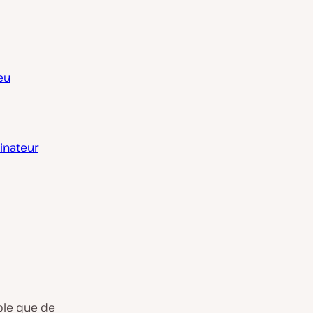
eu
dinateur
ple que de