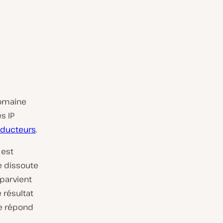
domaine
s IP
aducteurs
.
e est
e dissoute
 parvient
 résultat
ne répond