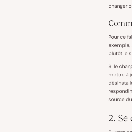
changer ou
Comme
Pour ce fa
exemple, s
plutôt le 
Si le cha
mettre à j
désinstall
respondin
source du
2. Se