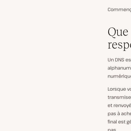
Commenç
Que 
resp
Un DNS es
alphanumé
numériqu
Lorsque v
transmise 
et renvoy
pas à ach
final est
pas.