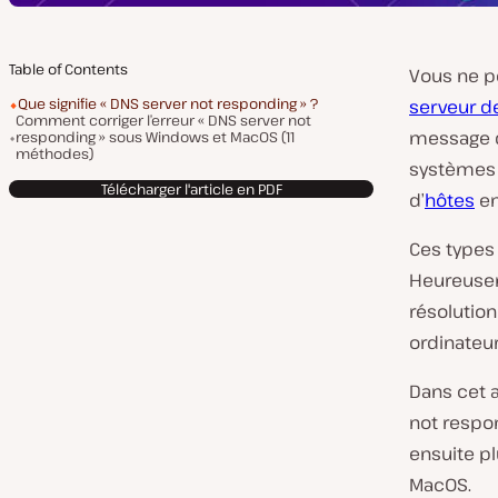
Table of Contents
Vous ne p
Que signifie « DNS server not responding » ?
serveur d
Comment corriger l’erreur « DNS server not
message du
responding » sous Windows et MacOS (11
méthodes)
systèmes 
Télécharger l'article en PDF
d’
hôtes
en
Ces types 
Heureuseme
résolutio
ordinateu
Dans cet a
not respo
ensuite pl
MacOS.