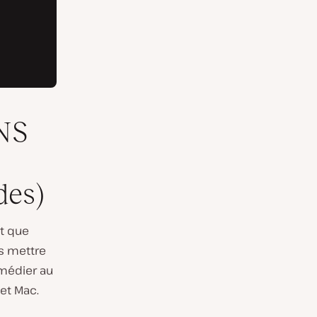
DNS
des)
et que
us mettre
emédier au
et Mac.