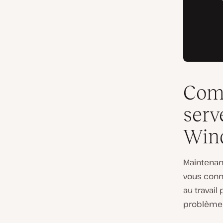
Comm
serv
Wind
Maintenan
vous conn
au travai
problème 