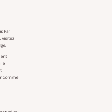
r. Par
 visitez
dge.
ment
 le
t
teur comme