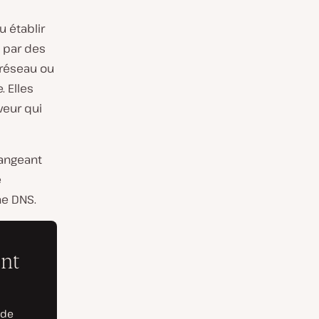
u établir
 par des
 réseau ou
. Elles
veur qui
hangeant
e
he DNS.