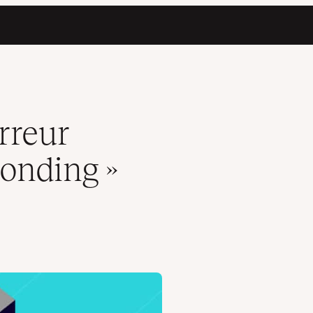
indows et Mac
rreur
ponding »