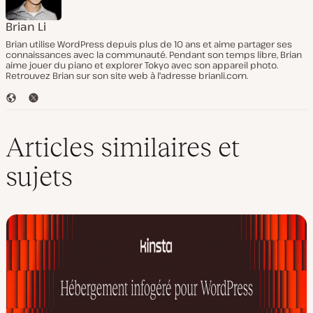
Brian Li
Brian utilise WordPress depuis plus de 10 ans et aime partager ses
connaissances avec la communauté. Pendant son temps libre, Brian
aime jouer du piano et explorer Tokyo avec son appareil photo.
Retrouvez Brian sur son site web à l'adresse brianli.com.
S
T
i
w
t
i
e
t
Articles similaires et
W
t
e
e
sujets
b
r