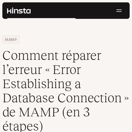
Navig
Kinsta®
Rechercher
Plateforme
Solutions
Connexion
Essayer gratuitement
Home
Centre de ressources
Blog
Comment réparer l’erreur « Error Establishing a Database Conne
MAMP
Prix
Ressources
Comment réparer
Contact
l’erreur « Error
Establishing a
Database Connection »
de MAMP (en 3
étapes)