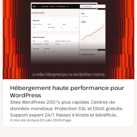
Hébergement haute performance pour
WordPress
Sites WordPress 200 % plus rapides. Centres de
données mondiaux. Protection SSL et DDoS gratuite.
Support expert 24/7. Passez à Kinsta et bénéficie…
6 min de lecture
30 juin 2026
Page
Temps de lecture
D
T
a
y
t
p
e
e