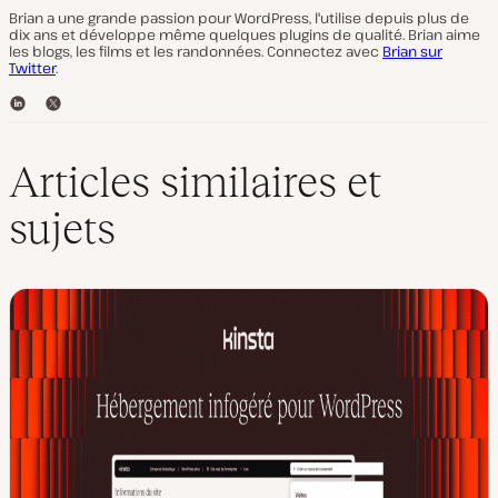
Brian a une grande passion pour WordPress, l'utilise depuis plus de
dix ans et développe même quelques plugins de qualité. Brian aime
les blogs, les films et les randonnées. Connectez avec
Brian sur
Twitter
.
L
T
i
w
n
i
k
t
Articles similaires et
e
t
d
e
sujets
I
r
n