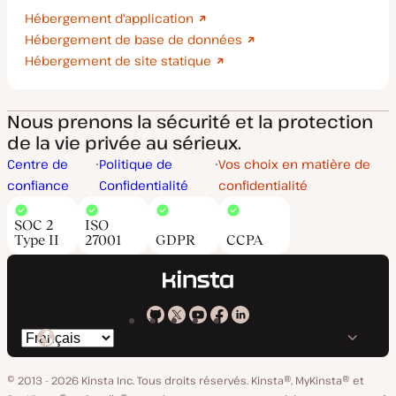
Hébergement d'application
Hébergement de base de données
Hébergement de site statique
Nous prenons la sécurité et la protection
de la vie privée au sérieux.
Centre de
Politique de
Vos choix en matière de
confiance
Confidentialité
confidentialité
SOC 2
ISO
Type II
27001
GDPR
CCPA
Kinsta
Kinsta
Kinsta
Kinsta
Kinsta
Changer
sur
sur
sur
sur
sur
de
GitHub
X
YouTube
Facebook
LinkedIn
© 2013 - 2026 Kinsta Inc. Tous droits réservés.
Kinsta®, MyKinsta® et
langue