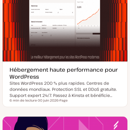
Hébergement haute performance pour
WordPress
Sites WordPress 200 % plus rapides. Centres de
données mondiaux. Protection SSL et DDoS gratuite.
Support expert 24/7. Passez à Kinsta et bénéficie…
6 min de lecture
30 juin 2026
Page
Temps de lecture
D
T
a
y
t
p
e
e
d
d
e
e
m
p