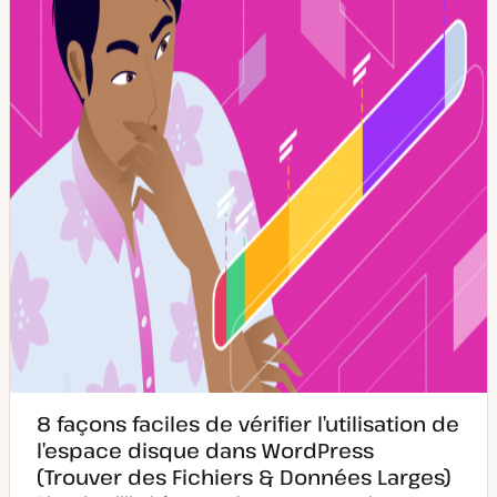
i
u
s
b
e
l
à
i
j
c
o
a
u
t
r
i
o
n
8 façons faciles de vérifier l’utilisation de
l’espace disque dans WordPress
(Trouver des Fichiers & Données Larges)