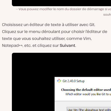
Vous pouvez modifier le nom du dossier de démarrage si vo
souh
Choisissez un éditeur de texte à utiliser avec Git.
Cliquez sur le menu déroulant pour choisir l’éditeur de
texte que vous souhaitez utiliser, comme Vim,
Notepad++, etc. et cliquez sur
Suivant
.