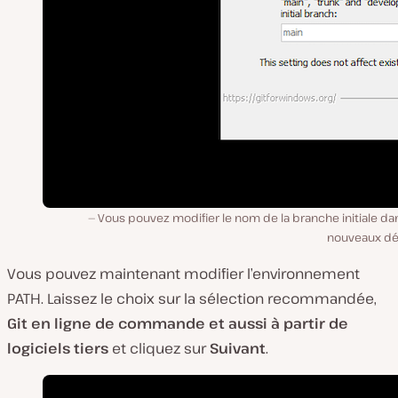
Vous pouvez modifier le nom de la branche initiale da
nouveaux dé
Vous pouvez maintenant modifier l’environnement
PATH. Laissez le choix sur la sélection recommandée,
Git en ligne de commande et aussi à partir de
logiciels tiers
et cliquez sur
Suivant
.