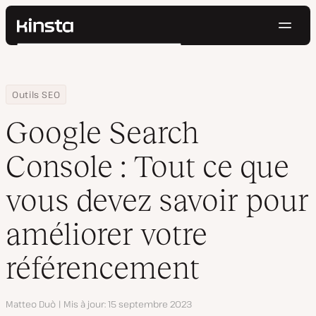
Navig
Kinsta®
Rechercher
Plateforme
Solutions
Connexion
Essayer gratuitement
Home
Centre de ressources
Blog
Google Search Console : Tout ce que vous devez savoir pour am
Outils SEO
Prix
Ressources
Google Search
Contact
Console : Tout ce que
vous devez savoir pour
améliorer votre
référencement
Auteur
Matteo Duò
Mis à jour
15 septembre 2023