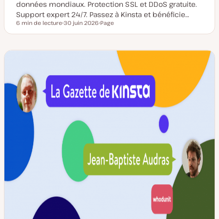
données mondiaux. Protection SSL et DDoS gratuite.
Support expert 24/7. Passez à Kinsta et bénéficie…
6 min de lecture
30 juin 2026
Page
Temps de lecture
D
T
a
y
t
p
e
e
d
d
e
e
m
p
i
u
s
b
e
l
à
i
j
c
o
a
u
t
r
i
o
n