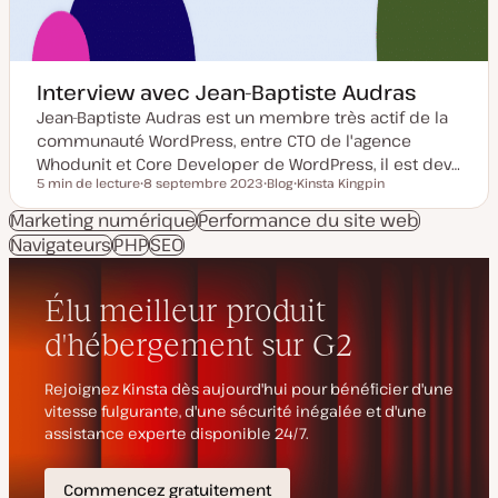
Interview avec Jean-Baptiste Audras
Jean-Baptiste Audras est un membre très actif de la
communauté WordPress, entre CTO de l'agence
Whodunit et Core Developer de WordPress, il est dev…
5 min de lecture
8 septembre 2023
Blog
Kinsta Kingpin
Temps de lecture
D
T
S
a
y
u
Marketing numérique
Performance du site web
t
p
j
Navigateurs
PHP
e
SEO
e
e
d
d
t
e
e
m
p
i
u
s
b
e
l
à
i
j
c
o
a
u
t
r
i
o
n