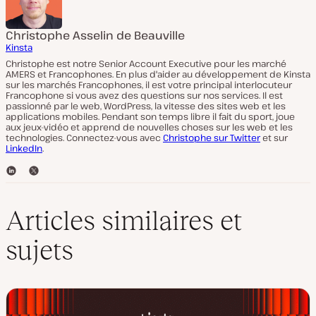
Christophe Asselin de Beauville
Kinsta
Christophe est notre Senior Account Executive pour les marché
AMERS et Francophones. En plus d'aider au développement de Kinsta
sur les marchés Francophones, il est votre principal interlocuteur
Francophone si vous avez des questions sur nos services. Il est
passionné par le web, WordPress, la vitesse des sites web et les
applications mobiles. Pendant son temps libre il fait du sport, joue
aux jeux-vidéo et apprend de nouvelles choses sur les web et les
technologies. Connectez-vous avec
Christophe sur Twitter
et sur
LinkedIn
.
L
T
i
w
n
i
k
t
Articles similaires et
e
t
d
e
sujets
I
r
n