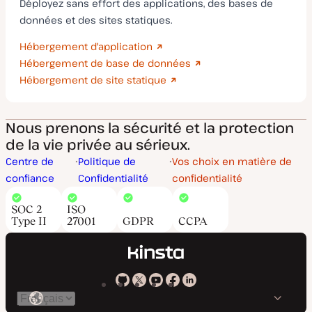
Déployez sans effort des applications, des bases de
données et des sites statiques.
Hébergement d'application
Hébergement de base de données
Hébergement de site statique
Nous prenons la sécurité et la protection
de la vie privée au sérieux.
Centre de
Politique de
Vos choix en matière de
confiance
Confidentialité
confidentialité
SOC 2
ISO
Type II
27001
GDPR
CCPA
Kinsta
Kinsta
Kinsta
Kinsta
Kinsta
Changer
sur
sur
sur
sur
sur