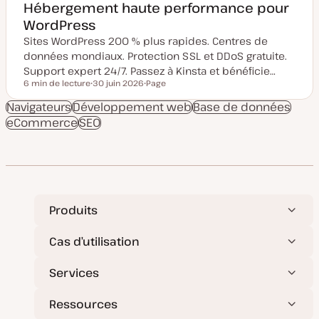
Hébergement haute performance pour
WordPress
Sites WordPress 200 % plus rapides. Centres de
données mondiaux. Protection SSL et DDoS gratuite.
Support expert 24/7. Passez à Kinsta et bénéficie…
6 min de lecture
30 juin 2026
Page
Temps de lecture
D
T
a
y
Navigateurs
Développement web
Base de données
t
p
eCommerce
SEO
e
e
d
d
e
e
m
p
i
u
s
b
e
l
à
i
j
c
o
a
Produits
u
t
r
i
o
Cas d’utilisation
n
Services
Ressources