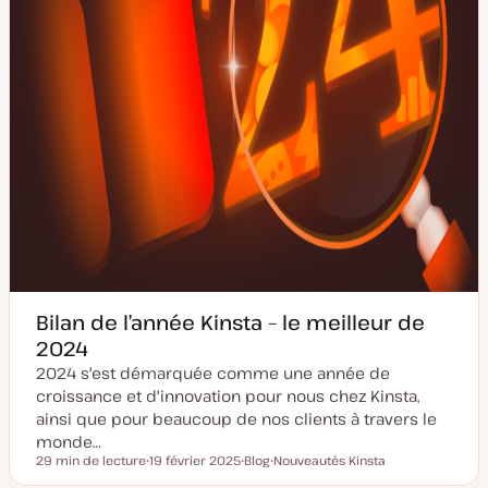
Bilan de l’année Kinsta – le meilleur de
2024
2024 s'est démarquée comme une année de
croissance et d'innovation pour nous chez Kinsta,
ainsi que pour beaucoup de nos clients à travers le
monde…
29 min de lecture
19 février 2025
Blog
Nouveautés Kinsta
Temps de lecture
D
T
S