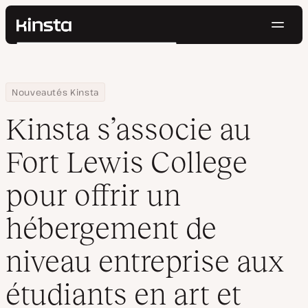
Navig
Kinsta®
Rechercher
Plateforme
Solutions
Connexion
Essayer gratuitement
Home
Centre de ressources
Blog
Kinsta s’associe au Fort Lewis College pour offrir un hébergemen
Nouveautés Kinsta
Prix
Ressources
Kinsta s’associe au
Contact
Fort Lewis College
pour offrir un
hébergement de
niveau entreprise aux
étudiants en art et