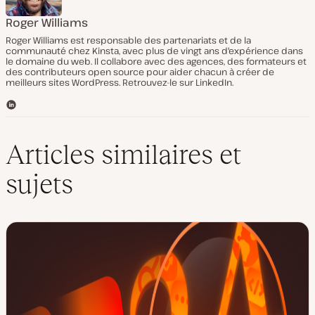
Roger Williams
Roger Williams est responsable des partenariats et de la
communauté chez Kinsta, avec plus de vingt ans d'expérience dans
le domaine du web. Il collabore avec des agences, des formateurs et
des contributeurs open source pour aider chacun à créer de
meilleurs sites WordPress. Retrouvez-le sur LinkedIn.
L
i
n
k
Articles similaires et
e
d
sujets
I
n