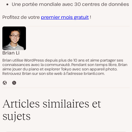
Une portée mondiale avec 30 centres de données
Profitez de votre
premier mois gratuit
!
Brian Li
Brian utilise WordPress depuis plus de 10 ans et aime partager ses
connaissances avec la communauté. Pendant son temps libre, Brian
aime jouer du piano et explorer Tokyo avec son appareil photo.
Retrouvez Brian sur son site web à l'adresse brianli.com.
S
T
i
w
t
i
e
t
Articles similaires et
W
t
e
e
sujets
b
r