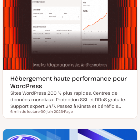
Hébergement haute performance pour
WordPress
Sites WordPress 200 % plus rapides. Centres de
données mondiaux. Protection SSL et DDoS gratuite.
Support expert 24/7. Passez à Kinsta et bénéficie…
6 min de lecture
30 juin 2026
Page
Temps de lecture
D
T
a
y
t
p
e
e
d
d
e
e
m
p