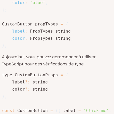
color
:
'blue'
,
}
;
CustomButton
.
propTypes 
=
{
label
:
 PropTypes
.
string
,
color
:
 PropTypes
.
string
,
}
;
Aujourd’hui, vous pouvez commencer à utiliser
TypeScript pour ces vérifications de type :
type CustomButtonProps 
=
{
    label
?
:
 string
;
    color
?
:
 string
;
}
;
const
 CustomButton 
=
(
{
 label 
=
'Click me'
,
 