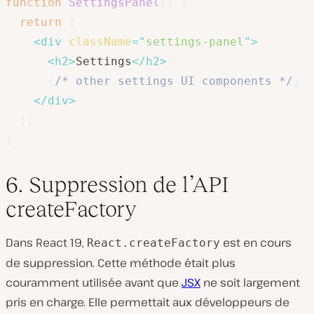
function
SettingsPanel
(
)
{
return
(
<
div
className
=
"
settings-panel
"
>
<
h2
>
Settings
</
h2
>
{
/* other settings UI components */
}
</
div
>
)
;
}
6. Suppression de l’API
createFactory
Dans React 19,
est en cours
React.createFactory
de suppression. Cette méthode était plus
couramment utilisée avant que
JSX
ne soit largement
pris en charge. Elle permettait aux développeurs de