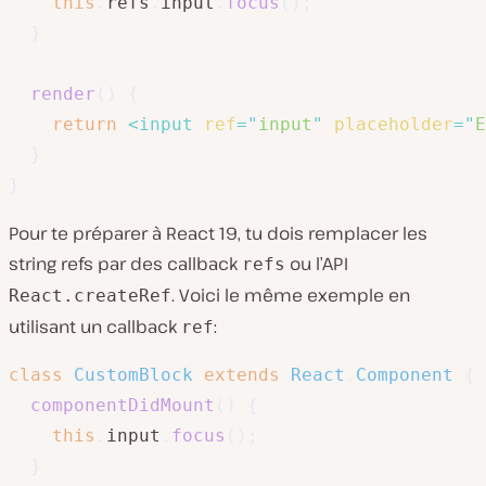
this
.
refs
.
input
.
focus
(
)
;
}
render
(
)
{
return
<
input
ref
=
"
input
"
placeholder
=
"
E
}
}
Pour te préparer à React 19, tu dois remplacer les
string refs par des callback
ou l’API
refs
. Voici le même exemple en
React.createRef
utilisant un callback
:
ref
class
CustomBlock
extends
React
.
Component
{
componentDidMount
(
)
{
this
.
input
.
focus
(
)
;
}