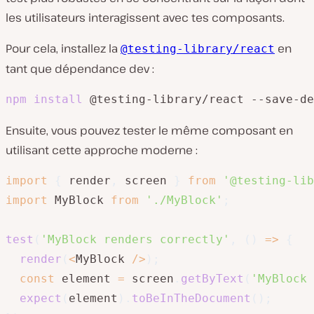
les utilisateurs interagissent avec tes composants.
Pour cela, installez la
en
@testing-library/react
tant que dépendance dev :
npm
install
 @testing-library/react --save-de
Ensuite, vous pouvez tester le même composant en
utilisant cette approche moderne :
import
{
 render
,
 screen 
}
from
'@testing-lib
import
 MyBlock 
from
'./MyBlock'
;
test
(
'MyBlock renders correctly'
,
(
)
=>
{
render
(
<
MyBlock 
/
>
)
;
const
 element 
=
 screen
.
getByText
(
'MyBlock 
expect
(
element
)
.
toBeInTheDocument
(
)
;