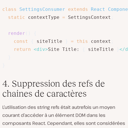
class
SettingsConsumer
extends
React
.
Compone
static
 contextType 
=
 SettingsContext
;
render
(
)
{
const
{
 siteTitle 
}
=
this
.
context
;
return
<
div
>
Site Title: 
{
 siteTitle 
}
</
d
}
}
4. Suppression des refs de
chaines de caractères
L’utilisation des string refs était autrefois un moyen
courant d’accéder à un élément DOM dans les
composants React. Cependant, elles sont considérées