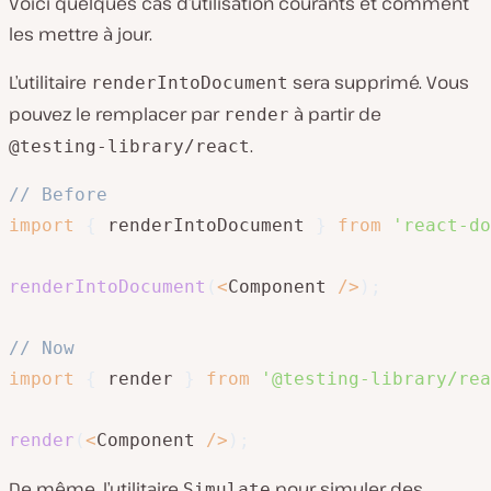
Voici quelques cas d’utilisation courants et comment
les mettre à jour.
L’utilitaire
sera supprimé. Vous
renderIntoDocument
pouvez le remplacer par
à partir de
render
.
@testing-library/react
// Before
import
{
 renderIntoDocument 
}
from
'react-do
renderIntoDocument
(
<
Component 
/
>
)
;
// Now
import
{
 render 
}
from
'@testing-library/rea
render
(
<
Component 
/
>
)
;
De même, l’utilitaire
pour simuler des
Simulate