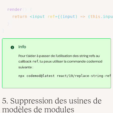
render
(
)
{
return
<
input
ref
=
{
(
input
)
=>
(
this
.
inpu
}
}
Info
Pour t’aider à passer de l’utilisation des string refs au
callback
, tu peux utiliser la commande codemod
ref
suivante :
npx codemod@latest react/19/replace-string-ref
5. Suppression des usines de
modèles de modules