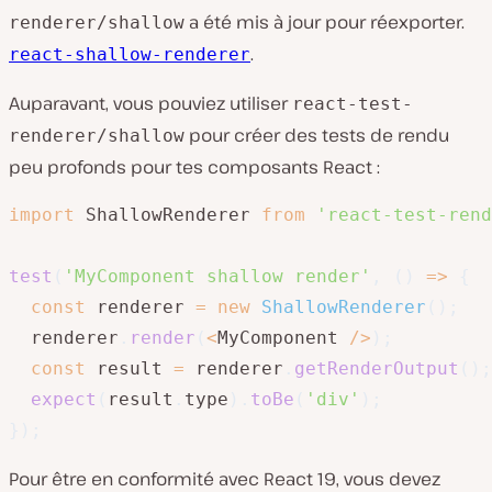
a été mis à jour pour réexporter.
renderer/shallow
.
react-shallow-renderer
Auparavant, vous pouviez utiliser
react-test-
pour créer des tests de rendu
renderer/shallow
peu profonds pour tes composants React :
import
 ShallowRenderer 
from
'react-test-rend
test
(
'MyComponent shallow render'
,
(
)
=>
{
const
 renderer 
=
new
ShallowRenderer
(
)
;
  renderer
.
render
(
<
MyComponent 
/
>
)
;
const
 result 
=
 renderer
.
getRenderOutput
(
)
;
expect
(
result
.
type
)
.
toBe
(
'div'
)
;
}
)
;
Pour être en conformité avec React 19, vous devez