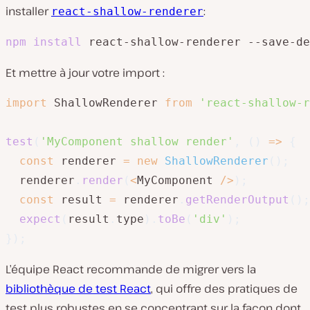
installer
:
react-shallow-renderer
npm
install
 react-shallow-renderer --save-de
Et mettre à jour votre import :
import
 ShallowRenderer 
from
'react-shallow-r
test
(
'MyComponent shallow render'
,
(
)
=>
{
const
 renderer 
=
new
ShallowRenderer
(
)
;
  renderer
.
render
(
<
MyComponent 
/
>
)
;
const
 result 
=
 renderer
.
getRenderOutput
(
)
;
expect
(
result
.
type
)
.
toBe
(
'div'
)
;
}
)
;
L’équipe React recommande de migrer vers la
bibliothèque de test React
, qui offre des pratiques de
test plus robustes en se concentrant sur la façon dont