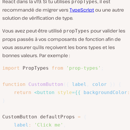
React dans la v19. Si tu utilises
, il est
propTypes
recommandé de migrer vers
TypeScript
ou une autre
solution de vérification de type.
Vous avez peut-être utilisé
pour valider les
propTypes
props passés à vos composants de fonction afin de
vous assurer qu’ils reçoivent les bons types et les
bonnes valeurs. Par exemple :
import
 PropTypes 
from
'prop-types'
;
function
CustomButton
(
{
 label
,
 color 
}
)
{
return
<
button
style
=
{
{
backgroundColor
:
}
CustomButton
.
defaultProps 
=
{
label
:
'Click me'
,