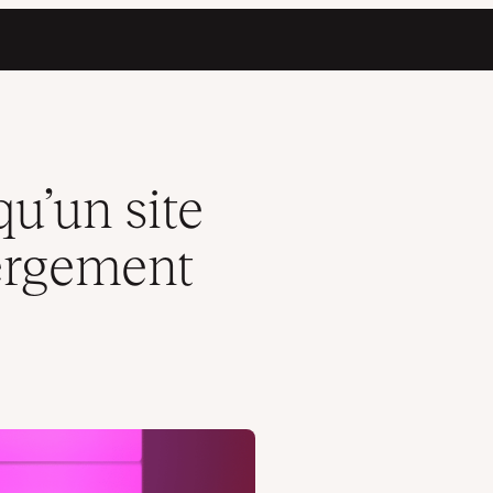
artagé ?
qu’un site
bergement