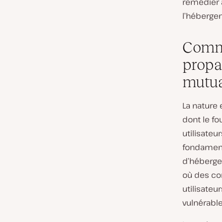
remédier a
l’héberge
Comme
propag
mutua
La nature
dont le f
utilisateur
fondament
d’héberge
où des co
utilisateu
vulnérable