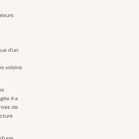
ateurs
sus d’un
s voisins
es
ée. Il a
lèmes de
ecture
 d’une