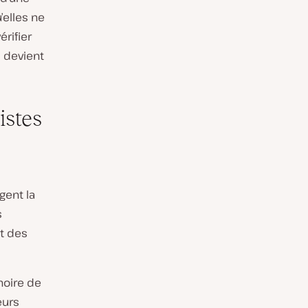
’elles ne
érifier
s devient
istes
gent la
s
t des
noire de
eurs