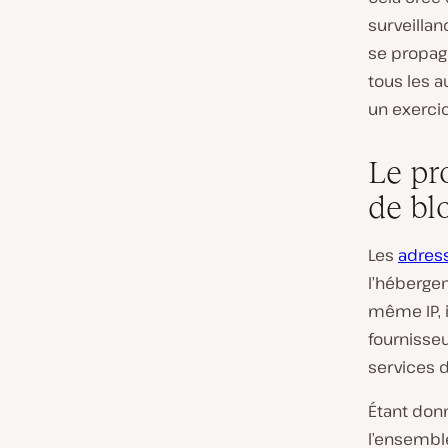
surveilla
se propage
tous les a
un exercic
Le pr
de bl
Les
adress
l’hébergem
même IP, 
fournisse
services d
Étant donn
l’ensemble