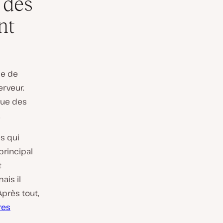
 des
nt
ie de
erveur.
vue des
.
és qui
rincipal
t
ais il
Après tout,
res