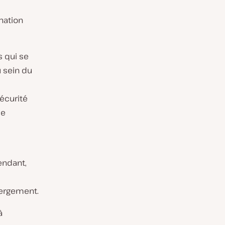
nation
s qui se
 sein du
écurité
me
endant,
bergement.
à