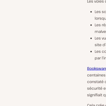
Les voies 
Les sc
lorsqu
Les r
malvei
Les v
site d
Les c
par l’
Bookswa
centaines 
constaté 
sécurité e
signifiait q
Cela crée