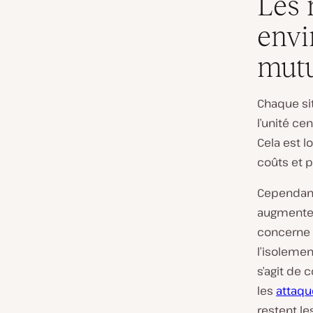
Les 
envi
mutu
Chaque si
l’unité ce
Cela est 
coûts et p
Cependan
augmenten
concerne l
l’isolemen
s’agit de 
les
attaqu
restent
le