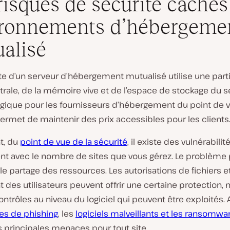
risques de sécurité cachés
ronnements d’hébergeme
alisé
te d’un serveur d’hébergement mutualisé utilise une part
ntrale, de la mémoire vive et de l’espace de stockage du s
logique pour les fournisseurs d’hébergement du point de 
ermet de maintenir des prix accessibles pour les clients
t, du
point de vue de la sécurité
, il existe des vulnérabilit
t avec le nombre de sites que vous gérez. Le problème p
e partage des ressources. Les autorisations de fichiers e
t des utilisateurs peuvent offrir une certaine protection, m
contrôles au niveau du logiciel qui peuvent être exploités. 
es de phishing
, les
logiciels malveillants et les ransomwa
s principales menaces pour tout site.