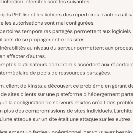
d’infection intersites sont les suivantes :
ripts PHP lisent les fichiers des répertoires d’autres utilis
e les autorisations sont mal configurées.
épertoires temporaires partagés permettent aux logiciels
llants de se propager entre les sites.
ulnérabilités au niveau du serveur permettent aux proces
’en affecter d’autres.
omptes d’utilisateurs compromis accèdent aux répertoire
intermédiaire de pools de ressources partagées.
rm
, client de Kinsta, a découvert ce problème en gérant d
de sites clients sur une plateforme d’hébergement partag
que la configuration de serveurs mixtes créait des prob
n plus des compromissions de sites individuels. L’archit
u’
une attaque sur un site était une attaque sur les autres
 également un fardeau opérationnel, car vous avez besoin