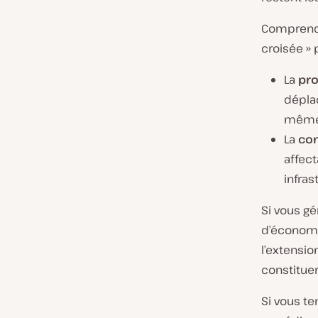
Comprendre
croisée » p
La
pro
dépla
même 
La
con
affect
infras
Si vous gé
d’économis
l’extensio
constitue
Si vous t