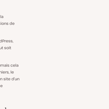
la
sions de
dPress,
t soit
 mais cela
iers, le
 site d’un
se