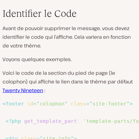
Identifier le Code
Avant de pouvoir supprimer le message, vous devez
identifier le code qui l’affiche. Cela variera en fonction
de votre thème.
Voyons quelques exemples.
Voici le code de la section du pied de page (le
colophon) qui affiche le lien dans le thème par défaut
Twenty Nineteen
:
<
footer
id
=
"
colophon
"
class
=
"
site-footer
"
>
<?php
get_template_part
(
'template-parts/fo
<
div
class
=
"
site-info
"
>