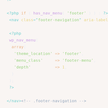
<?php
if
(
has_nav_menu
(
'footer'
)
)
:
?>
<
nav
class
=
"
footer-navigation
"
aria-label
<?php
wp_nav_menu
(
array
(
'theme_location'
=>
'footer'
,
'menu_class'
=>
'footer-menu'
,
'depth'
=>
1
,
)
)
;
?>
</
nav
>
<!-- .footer-navigation -->