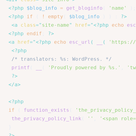
<?php
$blog_info
=
get_bloginfo
(
'name'
)
;
<?php
if
(
!
empty
(
$blog_info
)
)
:
?>
<
a
class
=
"
site-name
"
href
=
"
<?php
echo
esc
<?php
endif
;
?>
<
a
href
=
"
<?php
echo
esc_url
(
__
(
'https://
<?php
/* translators: %s: WordPress. */
printf
(
__
(
'Proudly powered by %s.'
,
'tw
?>
</
a
>
<?php
if
(
function_exists
(
'the_privacy_policy_
the_privacy_policy_link
(
''
,
'<span role=
}
?>