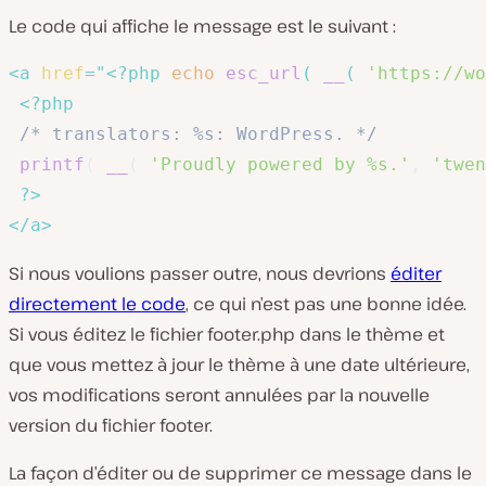
Le code qui affiche le message est le suivant :
<
a
href
=
"
<?php
echo
esc_url
(
__
(
'https://wo
<?php
/* translators: %s: WordPress. */
printf
(
__
(
'Proudly powered by %s.'
,
'twen
?>
</
a
>
Si nous voulions passer outre, nous devrions
éditer
directement le code
, ce qui n’est pas une bonne idée.
Si vous éditez le fichier footer.php dans le thème et
que vous mettez à jour le thème à une date ultérieure,
vos modifications seront annulées par la nouvelle
version du fichier footer.
La façon d’éditer ou de supprimer ce message dans le