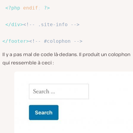
<?php
endif
;
?>
</
div
>
<!-- .site-info -->
</
footer
>
<!-- #colophon -->
Il y a pas mal de code là-dedans. Il produit un colophon
qui ressemble à ceci :