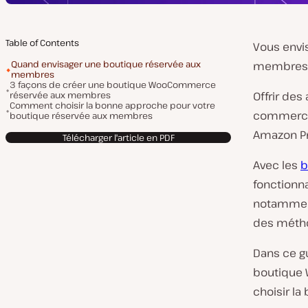
Table of Contents
Vous envi
Quand envisager une boutique réservée aux
membres
membres
3 façons de créer une boutique WooCommerce
réservée aux membres
Offrir de
Comment choisir la bonne approche pour votre
commerce
boutique réservée aux membres
Amazon P
Télécharger l'article en PDF
Avec les
b
fonctionn
notamment
des métho
Dans ce gu
boutique
choisir l