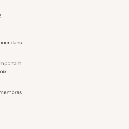
e
nner dans
 important
oix
ux membres