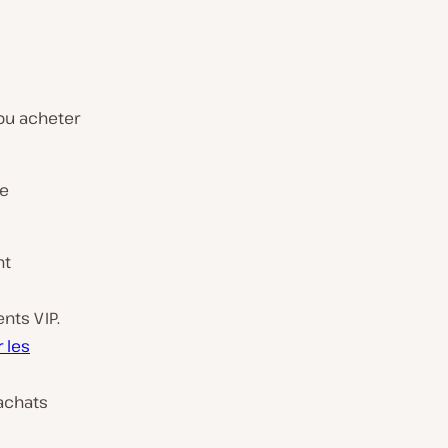
/ou acheter
de
nt
nts VIP.
 les
achats