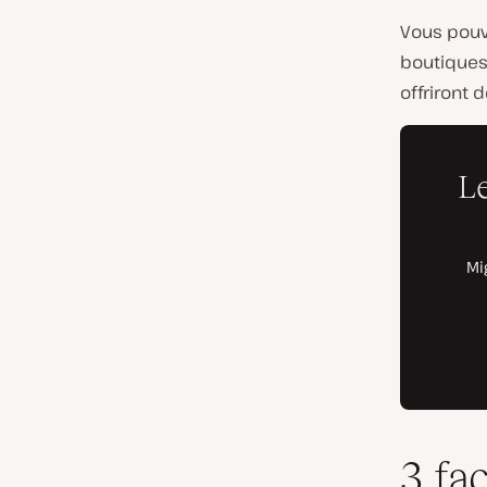
Vous pouv
boutiques
offriront
3 fa