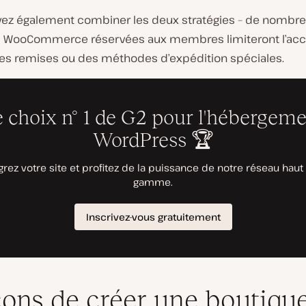
ez également combiner les deux stratégies – de nombr
 WooCommerce réservées aux membres limiteront l’ac
 des remises ou des méthodes d’expédition spéciales.
çons de créer une boutiqu