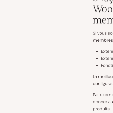
Woo
mem
Si vous s
membres, i
Exten
Exten
Fonct
La meille
configura
Par exempl
donner au
produits.