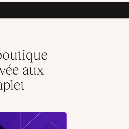
res : Guide complet
boutique
vée aux
plet