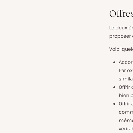
Offre
Le deuxiè
proposer 
Voici que
Accor
Par e
simila
Offrir
bien p
Offri
comme
même 
vérit