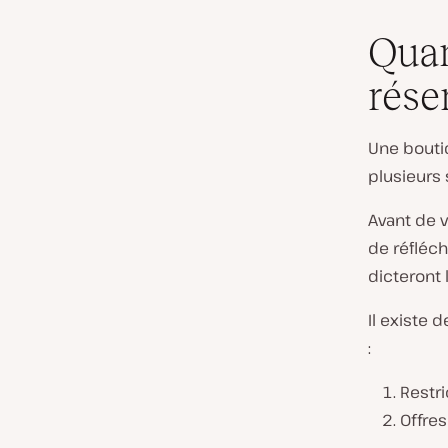
Quan
rése
Une bout
plusieurs 
Avant de v
de réfléch
dicteront 
Il existe
:
Restr
Offres