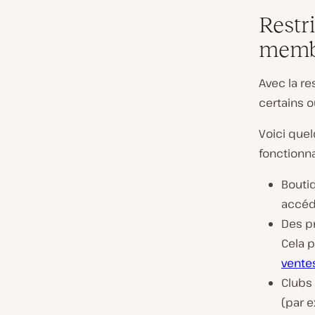
Restr
memb
Avec la re
certains o
Voici que
fonctionn
Boutiq
accéd
Des pr
Cela p
vente
Clubs 
(par 