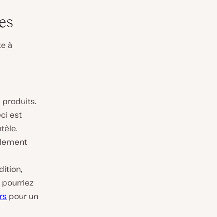
es
e à
 produits.
ci est
tèle.
alement
ition,
 pourriez
rs
pour un