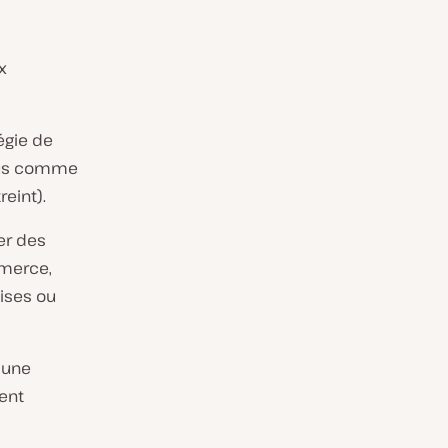
x
égie de
nus comme
reint
).
er des
mmerce,
ises ou
 une
ent