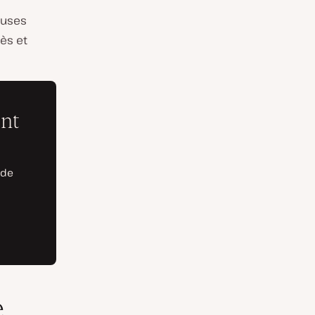
euses
cès
et
e