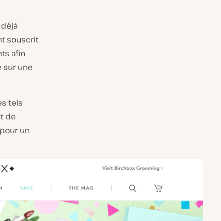
 déjà
t souscrit
ts afin
e sur une
s tels
t de
pour un