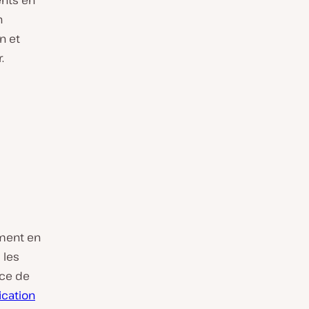
ents en
n
n et
.
mment en
 les
rce de
ication