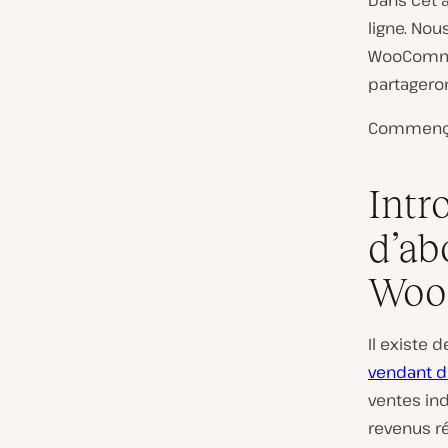
Dans cet 
ligne. Nou
WooCommer
partagero
Commençon
Intr
d’ab
Woo
Il existe 
vendant d
ventes ind
revenus ré