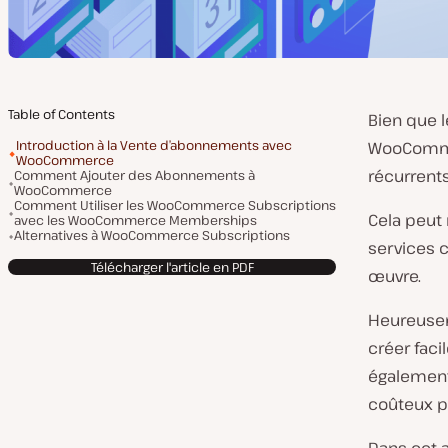
Table of Contents
Bien que 
Introduction à la Vente d’abonnements avec
WooComme
WooCommerce
récurrent
Comment Ajouter des Abonnements à
WooCommerce
Comment Utiliser les WooCommerce Subscriptions
Cela peut 
avec les WooCommerce Memberships
Alternatives à WooCommerce Subscriptions
services c
Télécharger l'article en PDF
œuvre.
Heureusem
créer fac
également 
coûteux p