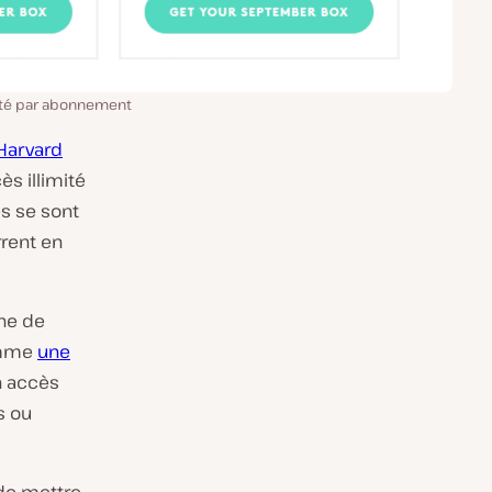
été par abonnement
Harvard
s illimité
s se sont
rrent en
gne de
omme
une
n accès
s ou