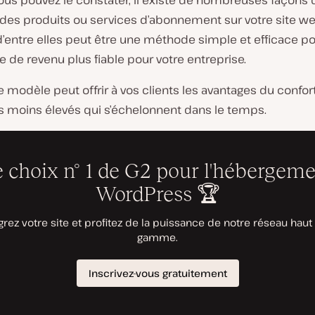
s pouvez le constater, il existe de nombreuses façons 
des produits ou services d’abonnement sur votre site we
’entre elles peut être une méthode simple et efficace po
 de revenu plus fiable pour votre entreprise.
e modèle peut offrir à vos clients les avantages du confor
 moins élevés qui s’échelonnent dans le temps.