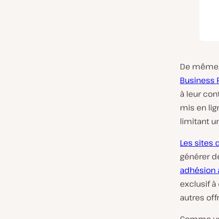
De même, 
Business 
à leur con
mis en lig
limitant u
Les sites 
générer d
adhésion 
exclusif à
autres off