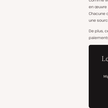
Comme vou
en œuvre 
Chacune d
une source
De plus, c
paiements