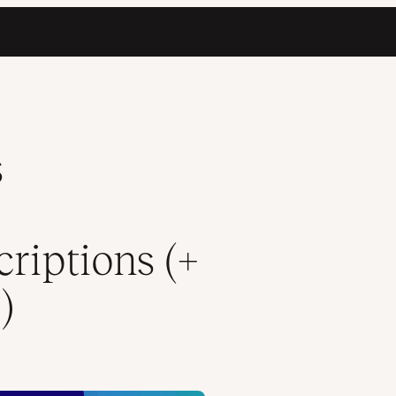
ons (+ 7 Solides Alternatives)
s
iptions (+
)