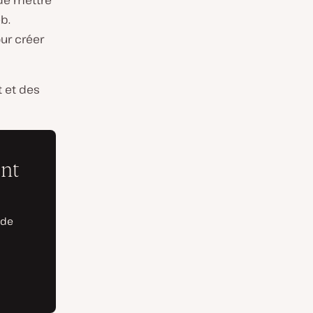
de mettre
b.
ur créer
t et des