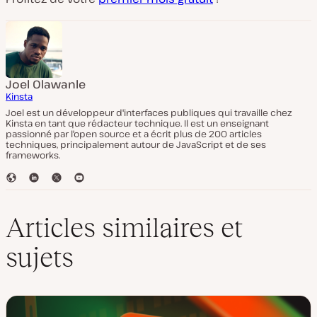
Joel Olawanle
Kinsta
Joel est un développeur d'interfaces publiques qui travaille chez
Kinsta en tant que rédacteur technique. Il est un enseignant
passionné par l'open source et a écrit plus de 200 articles
techniques, principalement autour de JavaScript et de ses
frameworks.
S
L
T
Y
i
i
w
o
t
n
i
u
e
k
t
T
Articles similaires et
W
e
t
u
e
d
e
b
sujets
b
I
r
e
n