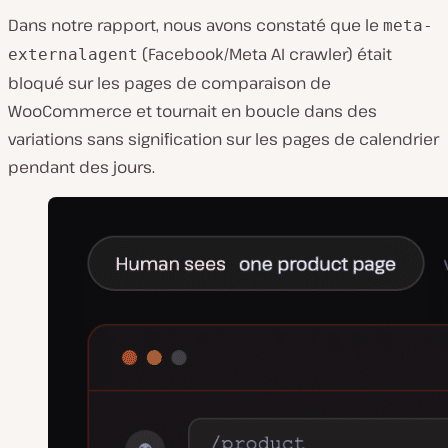
Dans notre rapport, nous avons constaté que le
meta-
(Facebook/Meta AI crawler) était
externalagent
bloqué sur les pages de comparaison de
WooCommerce et tournait en boucle dans des
variations sans signification sur les pages de calendrier
pendant des jours.