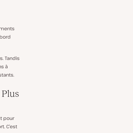
ements
 bord
s. Tandis
ns à
stants.
 Plus
t pour
t. C’est