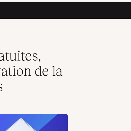
se en cache, emails
atuites,
ation de la
s