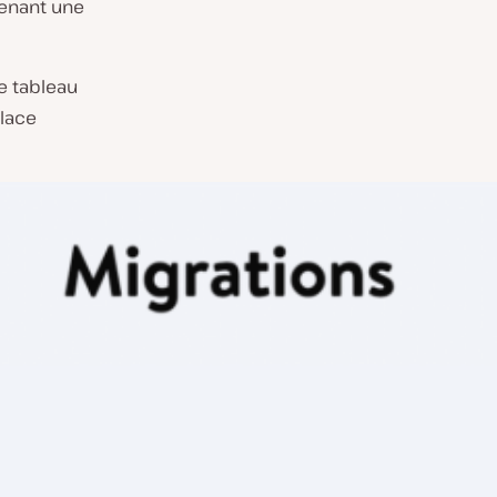
tenant une
e tableau
lace