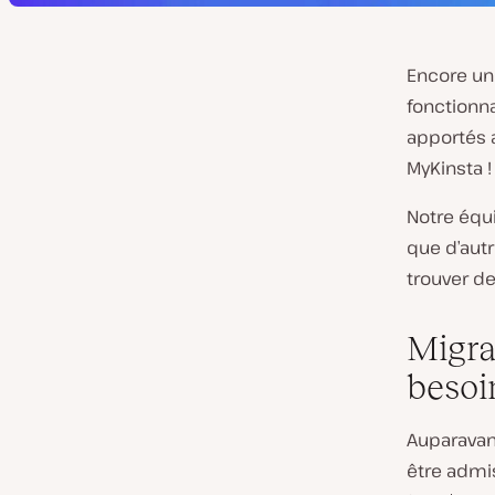
Encore une
fonctionn
apportés 
MyKinsta !
Notre équ
que d’aut
trouver de
Migrat
besoi
Auparavant
être admis