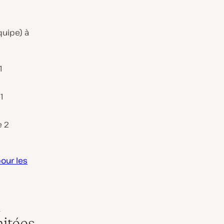
quipe) à
1
1
e 2
our les
à
mitées