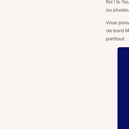
fini ! 🥳 
ou plusieu
Vous pouv
de bord M
parttout.