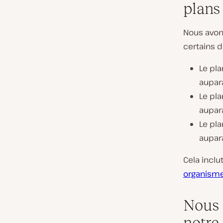
plans
Nous avons
certains 
Le pl
aupara
Le pl
aupara
Le pl
aupara
Cela incl
organismes
Nous 
notre 