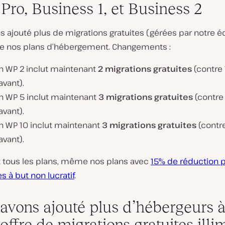
 Pro, Business 1, et Business 2
 ajouté plus de migrations gratuites (gérées par notre é
de nos plans d’hébergement. Changements :
an WP 2 inclut maintenant
2 migrations gratuites
(contre 
vant).
an WP 5 inclut maintenant
3 migrations gratuites
(contre 
vant).
an WP 10 inclut maintenant
3 migrations gratuites
(contr
vant).
ut tous les plans, même nos plans avec
15% de réduction p
 à but non lucratif
.
avons ajouté plus d’hébergeurs 
offre de migrations gratuites illi