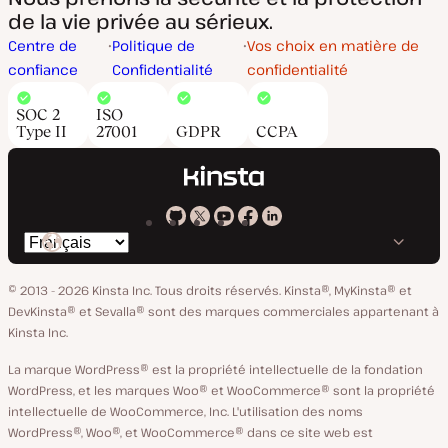
de la vie privée au sérieux.
Centre de
Politique de
Vos choix en matière de
confiance
Confidentialité
confidentialité
SOC 2
ISO
Type II
27001
GDPR
CCPA
Kinsta
Kinsta
Kinsta
Kinsta
Kinsta
Changer
sur
sur
sur
sur
sur
de
GitHub
X
YouTube
Facebook
LinkedIn
© 2013 - 2026 Kinsta Inc. Tous droits réservés.
Kinsta®, MyKinsta® et
langue
DevKinsta® et Sevalla® sont des marques commerciales appartenant à
Kinsta Inc.
La marque WordPress® est la propriété intellectuelle de la fondation
WordPress, et les marques Woo® et WooCommerce® sont la propriété
intellectuelle de WooCommerce, Inc. L'utilisation des noms
WordPress®, Woo®, et WooCommerce® dans ce site web est