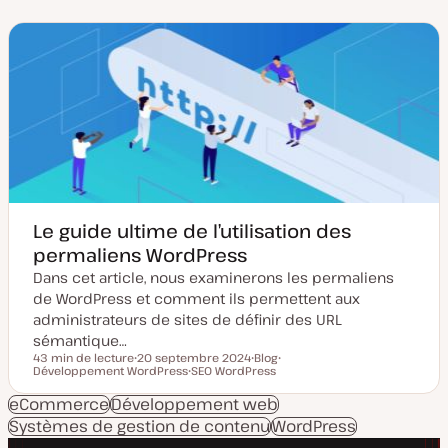
t
p
e
e
d
d
e
e
m
p
i
u
s
b
e
l
à
i
j
c
o
a
u
t
r
i
o
n
Le guide ultime de l’utilisation des
permaliens WordPress
Dans cet article, nous examinerons les permaliens
de WordPress et comment ils permettent aux
administrateurs de sites de définir des URL
sémantique…
43 min de lecture
20 septembre 2024
Blog
Temps de lecture
Développement WordPress
D
SEO WordPress
T
S
a
S
y
u
t
u
p
j
eCommerce
Développement web
e
j
e
e
Systèmes de gestion de contenu
d
e
d
WordPress
t
e
t
e