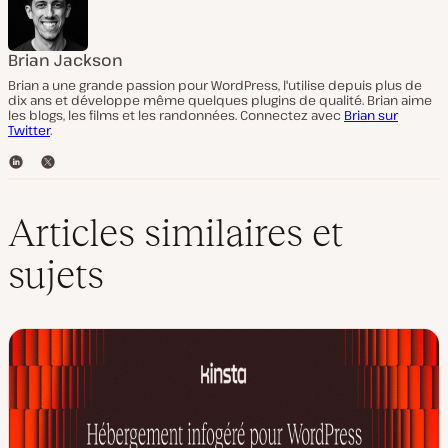
Brian Jackson
Brian a une grande passion pour WordPress, l'utilise depuis plus de
dix ans et développe même quelques plugins de qualité. Brian aime
les blogs, les films et les randonnées. Connectez avec
Brian sur
Twitter
.
L
T
i
w
n
i
k
t
Articles similaires et
e
t
d
e
sujets
I
r
n