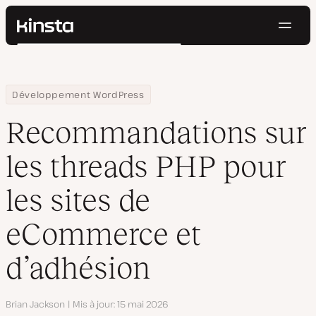
Navig
Kinsta®
Rechercher
Plateforme
Solutions
Connexion
Essayer gratuitement
Home
Centre de ressources
Blog
Recommandations sur les threads PHP pour les sites de eComm
Développement WordPress
Prix
Ressources
Recommandations sur
Contact
les threads PHP pour
les sites de
eCommerce et
d’adhésion
Auteur
Brian Jackson
Mis à jour
15 mai 2026