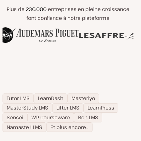
Plus de
230.000
entreprises en pleine croissance
font confiance à notre plateforme
Tutor LMS
LearnDash
Masteriyo
MasterStudy LMS
Lifter LMS
LearnPress
Sensei
WP Courseware
Bon LMS
Namaste ! LMS
Et plus encore…