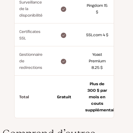
Surveillance
Pingdom 15
incluse
de la
$
gratuitement
disponibilité
Certificates
inclus
SSL.com 4 $
SSL
gratuitement
Gestionnaire
Yoast
inclus
de
Premium
gratuitement
redirections
8.25 $
Plus de
300 $ par
Total
Gratuit
mois en
couts
supplémentaires