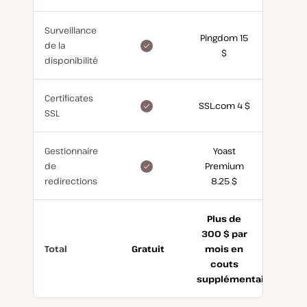
Surveillance
Pingdom 15
incluse
de la
$
gratuitement
disponibilité
Certificates
inclus
SSL.com 4 $
SSL
gratuitement
Gestionnaire
Yoast
inclus
de
Premium
gratuitement
redirections
8.25 $
Plus de
300 $ par
Total
Gratuit
mois en
couts
supplémentaires