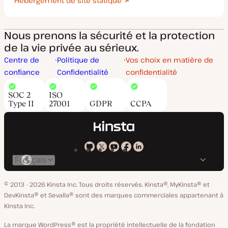
Hébergement de site statique
Nous prenons la sécurité et la protection
de la vie privée au sérieux.
Centre de
Politique de
Vos choix en matière de
confiance
Confidentialité
confidentialité
SOC 2
ISO
Type II
27001
GDPR
CCPA
Kinsta
Kinsta
Kinsta
Kinsta
Kinsta
Changer
sur
sur
sur
sur
sur
de
GitHub
X
YouTube
Facebook
LinkedIn
© 2013 - 2026 Kinsta Inc. Tous droits réservés.
Kinsta®, MyKinsta® et
langue
DevKinsta® et Sevalla® sont des marques commerciales appartenant à
Kinsta Inc.
La marque WordPress® est la propriété intellectuelle de la fondation