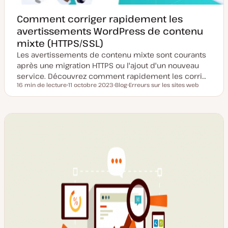
Comment corriger rapidement les
avertissements WordPress de contenu
mixte (HTTPS/SSL)
Les avertissements de contenu mixte sont courants
après une migration HTTPS ou l'ajout d'un nouveau
service. Découvrez comment rapidement les corri…
16 min de lecture
11 octobre 2023
Blog
Erreurs sur les sites web
Temps de lecture
D
T
S
a
y
u
t
p
j
e
e
e
d
d
t
e
e
m
p
i
u
s
b
e
l
à
i
j
c
o
a
u
t
r
i
o
n