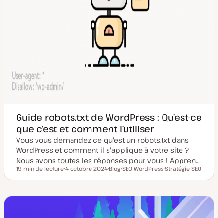
Guide robots.txt de WordPress : Qu’est-ce
que c’est et comment l’utiliser
Vous vous demandez ce qu'est un robots.txt dans
WordPress et comment il s'applique à votre site ?
Nous avons toutes les réponses pour vous ! Appren…
19 min de lecture
4 octobre 2024
Blog
SEO WordPress
Stratégie SEO
Temps de lecture
D
T
S
S
a
y
u
u
t
p
j
j
e
e
e
e
d
d
t
t
e
e
m
p