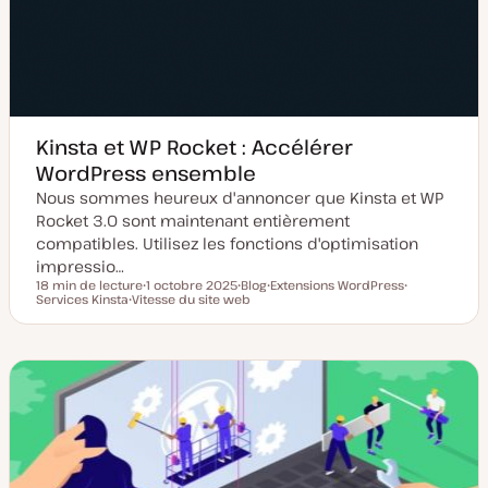
Kinsta et WP Rocket : Accélérer
WordPress ensemble
Nous sommes heureux d'annoncer que Kinsta et WP
Rocket 3.0 sont maintenant entièrement
compatibles. Utilisez les fonctions d'optimisation
impressio…
18 min de lecture
1 octobre 2025
Blog
Extensions WordPress
Temps de lecture
Services Kinsta
Vitesse du site web
D
T
S
S
S
a
y
u
u
u
t
p
j
j
j
e
e
e
e
e
d
d
t
t
t
e
e
m
p
i
u
s
b
e
l
à
i
j
c
o
a
u
t