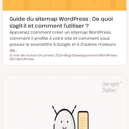
Guide du sitemap WordPress : De quoi
s’agit-il et comment l’utiliser ?
Apprenez comment créer un sitemap WordPress,
comment il profite à votre site et comment vous
pouvez le soumettre à Google et à d'autres moteurs
de…
12 min de lecture
24 janvier 2024
Blog
Développement WordPress
Temps de lecture
SEO WordPress
D
T
S
S
a
y
u
u
t
p
j
j
e
e
e
e
d
d
t
t
e
e
m
p
i
u
s
b
e
l
à
i
j
c
o
a
u
t
r
i
o
n