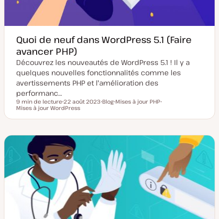
Quoi de neuf dans WordPress 5.1 (Faire
avancer PHP)
Découvrez les nouveautés de WordPress 5.1 ! Il y a
quelques nouvelles fonctionnalités comme les
avertissements PHP et l'amélioration des
performanc…
9 min de lecture
22 août 2023
Blog
Mises à jour PHP
Temps de lecture
Mises à jour WordPress
D
T
S
S
a
y
u
u
t
p
j
j
e
e
e
e
d
d
t
t
e
e
m
p
i
u
s
b
e
l
à
i
j
c
o
a
u
t
r
i
o
n