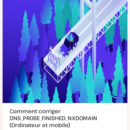
i
u
s
b
e
l
à
i
j
c
o
a
u
t
r
i
o
n
Comment corriger
DNS_PROBE_FINISHED_NXDOMAIN
(Ordinateur et mobile)