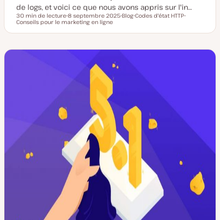
de logs, et voici ce que nous avons appris sur l'in…
30 min de lecture
8 septembre 2025
Blog
Codes d'état HTTP
Temps de lecture
Conseils pour le marketing en ligne
D
T
S
S
a
y
u
u
t
p
j
j
e
e
e
e
d
d
t
t
e
e
m
p
i
u
s
b
e
l
à
i
j
c
o
a
u
t
r
i
o
n