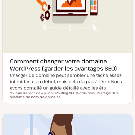
Comment changer votre domaine
WordPress (garder les avantages SEO)
Changer de domaine peut sembler une tâche assez
intimidante au début, mais cela n'a pas à l'être. Nous
avons compilé un guide détaillé avec les éta…
22 min de lecture
4 juin 2025
Blog
SEO WordPress
Stratégie SEO
Temps de lecture
Système de nom de domaine
D
T
S
S
S
a
y
u
u
u
t
p
j
j
j
e
e
e
e
e
d
d
t
t
t
e
e
m
p
i
u
s
b
e
l