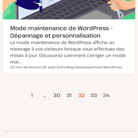
r
i
o
n
Mode maintenance de WordPress –
Dépannage et personnalisation
Le mode maintenance de WordPress affiche un
message à vos visiteurs lorsque vous effectuez des
mises à jour. Découvrez comment corriger un mode
mai…
20 min de lecture
26 août 2024
Blog
Développement WordPress
Temps de lecture
D
T
S
a
y
u
t
p
j
e
e
e
d
d
t
Page
Page
Pagination
e
e
1
…
30
31
32
33
34
m
p
précédente
suivant
i
u
s
b
des
e
l
à
i
j
c
publications
o
a
u
t
r
i
o
n