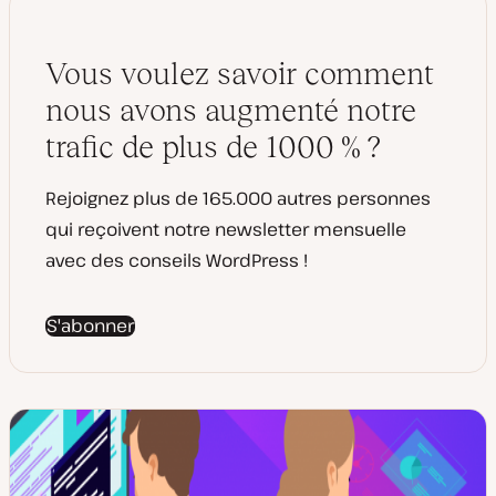
m
p
i
u
s
b
e
l
Vous voulez savoir comment
à
i
j
c
o
a
nous avons augmenté notre
u
t
r
i
trafic de plus de 1000 % ?
o
n
Rejoignez plus de 165.000 autres personnes
qui reçoivent notre newsletter mensuelle
avec des conseils WordPress !
S'abonner