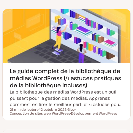
t
p
j
e
e
e
d
d
t
e
e
m
p
i
u
s
b
e
l
à
i
j
c
o
a
u
t
r
i
o
n
Le guide complet de la bibliothèque de
médias WordPress (4 astuces pratiques
de la bibliothèque incluses)
La bibliotheque des médias WordPress est un outil
puissant pour la gestion des médias. Apprenez
comment en tirer le meilleur parti et 4 astuces pou…
21 min de lecture
12 octobre 2023
Blog
Temps de lecture
Conception de sites web WordPress
D
T
Développement WordPress
S
a
y
S
u
t
p
u
j
e
e
j
e
d
d
e
t
e
e
t