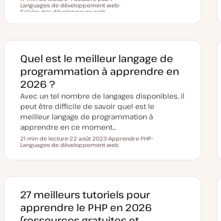
Languages de développement web
D
S
Temps de lecture
Salaire des développeurs web
a
u
S
t
j
u
e
e
j
d
t
e
e
t
m
i
Quel est le meilleur langage de
s
e
programmation à apprendre en
à
j
2026 ?
o
u
Avec un tel nombre de langages disponibles, il
r
peut être difficile de savoir quel est le
meilleur langage de programmation à
apprendre en ce moment…
21 min de lecture
22 août 2023
Apprendre PHP
Temps de lecture
Languages de développement web
D
S
S
a
u
u
t
j
j
e
e
e
d
t
t
e
m
i
27 meilleurs tutoriels pour
s
e
apprendre le PHP en 2026
à
j
(ressources gratuites et