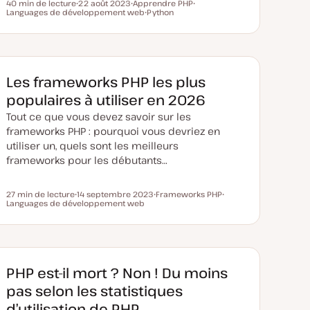
40 min de lecture
22 août 2023
Apprendre PHP
Temps de lecture
Languages de développement web
D
S
Python
S
a
u
S
u
t
j
u
j
e
e
j
e
d
t
e
t
e
t
m
i
Les frameworks PHP les plus
s
e
populaires à utiliser en 2026
à
j
Tout ce que vous devez savoir sur les
o
u
frameworks PHP : pourquoi vous devriez en
r
utiliser un, quels sont les meilleurs
frameworks pour les débutants…
27 min de lecture
14 septembre 2023
Frameworks PHP
Temps de lecture
Languages de développement web
D
S
S
a
u
u
t
j
j
e
e
e
d
t
t
e
m
i
PHP est-il mort ? Non ! Du moins
s
e
pas selon les statistiques
à
j
d’utilisation de PHP