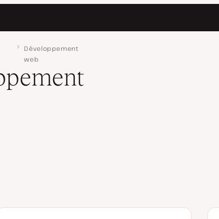
Développement
web
oppement