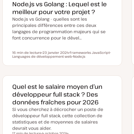
Node.js vs Golang : Lequel est le
meilleur pour votre projet ?
Node.js vs Golang - quelles sont les
principales différences entre ces deux
langages de programmation majeurs qui se
font concurrence pour le dével…
16 min de lecture
23 janvier 2024
Frameworks JavaScript
Temps de lecture
Languages de développement web
D
S
Node.js
S
a
u
S
u
t
j
u
j
e
e
j
e
d
t
e
t
e
t
m
i
Quel est le salaire moyen d’un
s
e
développeur full stack ? Des
à
j
données fraîches pour 2026
o
u
Si vous cherchez à décrocher un poste de
r
développeur full stack, cette collection de
statistiques et de moyennes de salaires
devrait vous aider.
17 min de lecture
4 octobre 2024