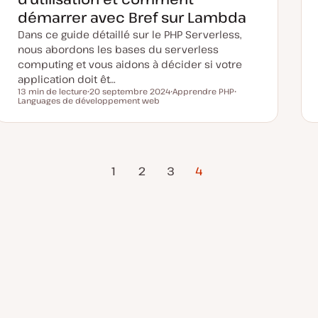
u
démarrer avec Bref sur Lambda
r
Dans ce guide détaillé sur le PHP Serverless,
nous abordons les bases du serverless
computing et vous aidons à décider si votre
application doit êt…
13 min de lecture
20 septembre 2024
Apprendre PHP
Temps de lecture
Languages de développement web
D
S
S
a
u
u
t
j
j
e
e
e
d
t
t
e
m
Page
i
1
2
3
4
s
précédente
e
à
j
o
u
r