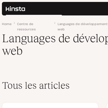
Kinsta®
Rechercher
Plateforme
Home
Page 4
Centre de
Languages de développement
Solutions
Connexion
ressources
web
Prix
Languages de dével
Ressources
Contact
web
Tous les articles