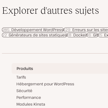
Explorer d'autres sujets
285
Développement WordPress
129
Erreurs sur les sit
22
Générateurs de sites statiques
18
Docker
16
Git
15
Ex
Produits
Tarifs
Hébergement pour WordPress
Sécurité
Performance
Modules Kinsta