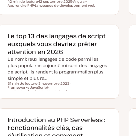
42 min de lecture
12 septembre 2025
Angular
Temps de lecture
Apprendre PHP
Languages de développement web
D
S
S
S
a
u
u
u
t
j
j
j
e
e
e
e
d
t
t
t
e
m
i
Le top 13 des langages de script
s
e
auxquels vous devriez prêter
à
j
attention en 2026
o
u
De nombreux langages de code parmi les
r
plus populaires aujourd'hui sont des langages
de script. Ils rendent la programmation plus
simple et plus ra…
31 min de lecture
3 novembre 2023
Frameworks JavaScript
D
S
Temps de lecture
Languages de développement web
a
S
u
t
u
j
e
j
e
d
e
t
e
t
m
i
Introduction au PHP Serverless :
s
e
Fonctionnalités clés, cas
à
j
d’utilisation et comment
o