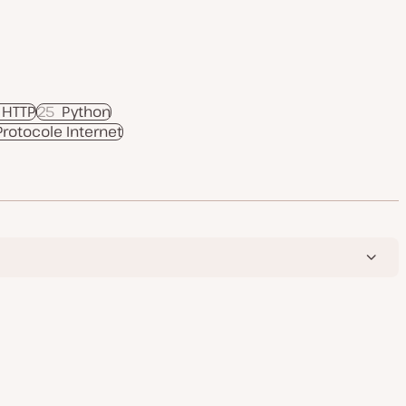
 HTTP
25
Python
Protocole Internet