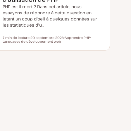
o
u
PHP est-il mort ? Dans cet article, nous
r
essayons de répondre à cette question en
jetant un coup d'oeil à quelques données sur
les statistiques d'u…
7 min de lecture
20 septembre 2024
Apprendre PHP
Temps de lecture
Languages de développement web
D
S
S
a
u
u
t
j
j
e
e
e
d
t
t
e
m
i
s
e
à
j
o
u
r