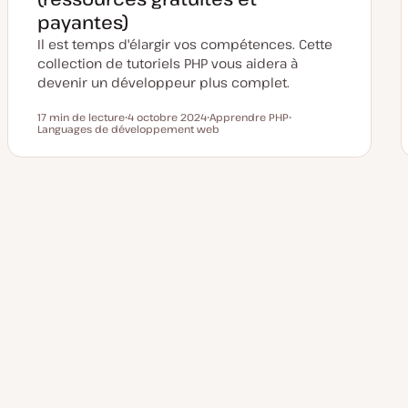
o
u
payantes)
r
Il est temps d'élargir vos compétences. Cette
collection de tutoriels PHP vous aidera à
devenir un développeur plus complet.
17 min de lecture
4 octobre 2024
Apprendre PHP
Temps de lecture
Languages de développement web
D
S
S
a
u
u
t
j
j
e
e
e
d
t
t
e
m
Pagination
i
s
e
des
à
j
o
u
publications
r