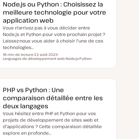
Node.js ou Python : Choisissez la
meilleure technologie pour votre
application web
Vous n'arrivez pas à vous décider entre
Node.js et Python pour votre prochain projet ?
Laissez-nous vous aider à choisir l'une de ces
technologies…
18 min de lecture
22 août 2023
Temps de lecture
Languages de développement web
D
S
Node.js
Python
a
u
S
S
t
j
u
u
e
e
j
j
d
t
e
e
e
t
t
m
i
PHP vs Python : Une
s
e
comparaison détaillée entre les
à
j
deux langages
o
u
Vous hésitez entre PHP et Python pour vos
r
projets de développement de sites web et
d'applications ? Cette comparaison détaillée
explore en profonde…