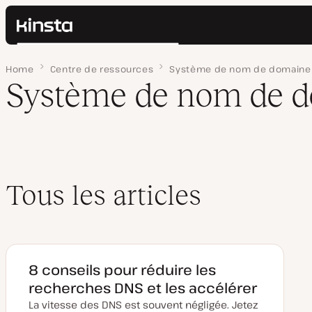
Kinsta®
Rechercher
Plateforme
Home
Page 4
Centre de ressources
Système de nom de domaine
Solutions
Connexion
Système de nom de 
Prix
Ressources
Contact
Tous les articles
8 conseils pour réduire les
recherches DNS et les accélérer
La vitesse des DNS est souvent négligée. Jetez