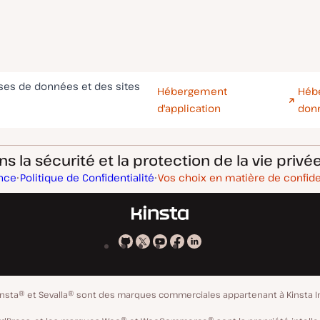
ases de données et des sites
Hébergement
Héb
d'application
don
 la sécurité et la protection de la vie privée
ance
Politique de Confidentialité
Vos choix en matière de confide
Kinsta
Kinsta
Kinsta
Kinsta
Kinsta
sur
sur
sur
sur
sur
GitHub
X
YouTube
Facebook
LinkedIn
insta® et Sevalla® sont des marques commerciales appartenant à Kinsta I