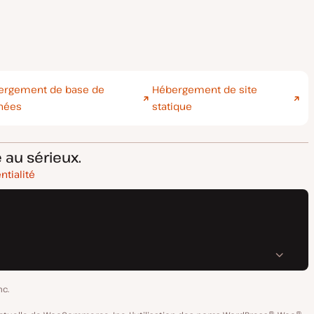
ergement de base de
Hébergement de site
nées
statique
 au sérieux.
ntialité
nc.