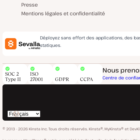
Presse
Mentions légales et confidentialité
Déployez sans effort des applications, des b
statiques.
Nous prenons
SOC 2
ISO
Centre de confi
Type II
27001
GDPR
CCPA
Changer
de
© 2013 - 2026 Kinsta Inc. Tous droits réservés.
Kinsta®, MyKinsta® et DevK
langue