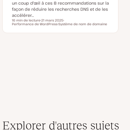
un coup d'œil à ces 8 recommandations sur la
façon de réduire les recherches DNS et de les
accélérer…
16 min de lecture
21 mars 2025
Temps de lecture
Performance de WordPress
D
Système de nom de domaine
S
a
S
u
t
u
j
e
j
e
d
e
t
e
t
m
Pagination
i
s
e
des
à
j
o
u
publications
r
Explorer d'autres sujets