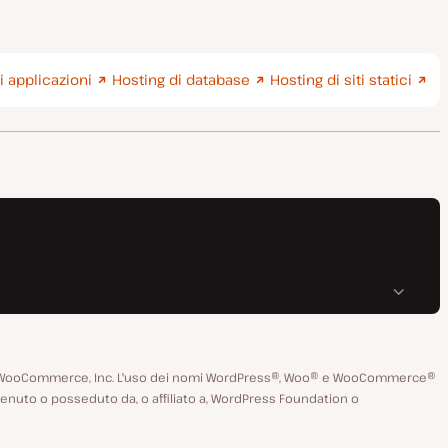
i applicazioni
Hosting di database
Hosting di siti statici
 di WooCommerce, Inc. L'uso dei nomi WordPress®, Woo® e WooCommerce®
enuto o posseduto da, o affiliato a, WordPress Foundation o