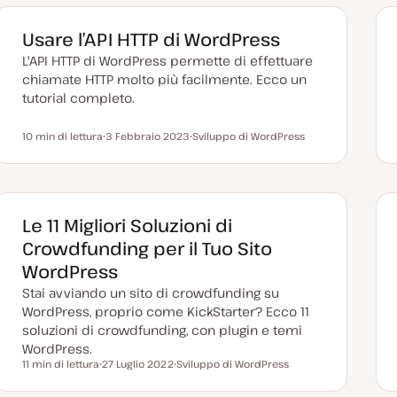
a
m
g
e
g
n
Usare l’API HTTP di WordPress
i
t
o
o
L'API HTTP di WordPress permette di effettuare
r
n
chiamate HTTP molto più facilmente. Ecco un
a
tutorial completo.
t
a
10 min di lettura
3 Febbraio 2023
Sviluppo di WordPress
Tempo di lettura
D
A
a
r
t
g
a
o
a
m
g
e
g
n
Le 11 Migliori Soluzioni di
i
t
o
o
Crowdfunding per il Tuo Sito
r
n
WordPress
a
t
Stai avviando un sito di crowdfunding su
a
WordPress, proprio come KickStarter? Ecco 11
soluzioni di crowdfunding, con plugin e temi
WordPress.
11 min di lettura
27 Luglio 2022
Sviluppo di WordPress
Tempo di lettura
D
A
a
r