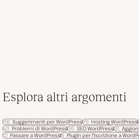
a
o
o
a
m
m
g
e
e
g
n
n
Pagina
Paginazione
i
t
t
o
o
o
prec
r
degli
n
a
t
a
articoli
Esplora altri argomenti
118
Suggerimenti per WordPress
79
Hosting WordPress
43
Problemi di WordPress
36
SEO WordPress
31
Aggior
12
Passare a WordPress
8
Plugin per l'Iscrizione a Word