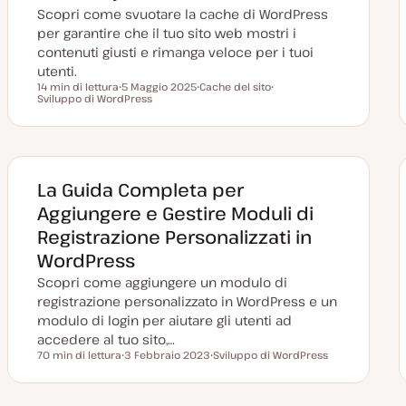
Scopri come svuotare la cache di WordPress
per garantire che il tuo sito web mostri i
contenuti giusti e rimanga veloce per i tuoi
utenti.
14 min di lettura
5 Maggio 2025
Cache del sito
Tempo di lettura
Sviluppo di WordPress
D
A
A
a
r
r
t
g
g
a
o
o
a
m
m
g
e
e
g
n
n
i
t
t
La Guida Completa per
o
o
o
r
Aggiungere e Gestire Moduli di
n
a
Registrazione Personalizzati in
t
a
WordPress
Scopri come aggiungere un modulo di
registrazione personalizzato in WordPress e un
modulo di login per aiutare gli utenti ad
accedere al tuo sito,…
70 min di lettura
3 Febbraio 2023
Sviluppo di WordPress
Tempo di lettura
D
A
a
r
t
g
a
o