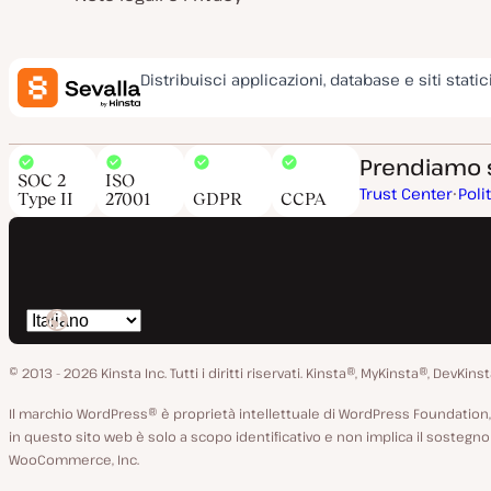
Distribuisci applicazioni, database e siti static
Prendiamo su
SOC 2
ISO
Trust Center
Poli
Type II
27001
GDPR
CCPA
Cambia
lingua
© 2013 - 2026 Kinsta Inc. Tutti i diritti riservati.
Kinsta®, MyKinsta®, DevKinsta
Il marchio WordPress® è proprietà intellettuale di WordPress Foundat
in questo sito web è solo a scopo identificativo e non implica il soste
WooCommerce, Inc.