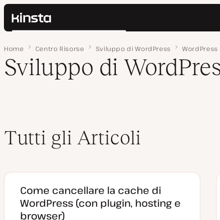
Kinsta®
Cerca
Piattaforma
Home
Pagina 17
Centro Risorse
Sviluppo di WordPress
WordPress
Soluzioni
Accedi
Sviluppo di WordPre
Prezzi
Risorse
Contatti
Tutti gli Articoli
Come cancellare la cache di
WordPress (con plugin, hosting e
browser)