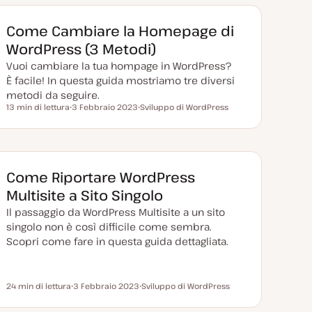
a
m
g
e
g
n
Come Cambiare la Homepage di
i
t
o
o
WordPress (3 Metodi)
r
n
Vuoi cambiare la tua hompage in WordPress?
a
t
È facile! In questa guida mostriamo tre diversi
a
metodi da seguire.
13 min di lettura
3 Febbraio 2023
Sviluppo di WordPress
Tempo di lettura
D
A
a
r
t
g
a
o
a
m
g
e
g
n
Come Riportare WordPress
i
t
o
o
Multisite a Sito Singolo
r
n
Il passaggio da WordPress Multisite a un sito
a
t
singolo non è così difficile come sembra.
a
Scopri come fare in questa guida dettagliata.
24 min di lettura
3 Febbraio 2023
Sviluppo di WordPress
Tempo di lettura
D
A
a
r