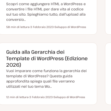
Scopri come aggiungere HTML a WordPress e
convertire i file HTML per dare vita al codice
sul tuo sito. Spieghiamo tutto, dall'upload alla
conversio…
58 min di lettura
3 Febbraio 2023
Sviluppo di WordPress
Tempo di lettura
D
A
a
r
t
g
a
o
a
m
g
e
g
n
Guida alla Gerarchia dei
i
t
o
o
Template di WordPress (Edizione
r
n
2026)
a
t
Vuoi imparare come funziona la gerarchia dei
a
template di WordPress? Questa guida
approfondita spiega quali file verranno
utilizzati nel tuo tema Wo…
12 min di lettura
3 Febbraio 2023
Sviluppo di WordPress
Tempo di lettura
D
A
a
r
t
g
a
o