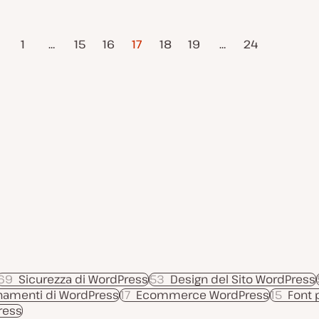
t
g
a
o
a
m
g
e
Pagina
g
n
1
…
15
16
17
18
19
…
24
i
t
edente
succes
o
o
r
n
a
t
a
69
Sicurezza di WordPress
53
Design del Sito WordPress
namenti di WordPress
17
Ecommerce WordPress
15
Font 
Press