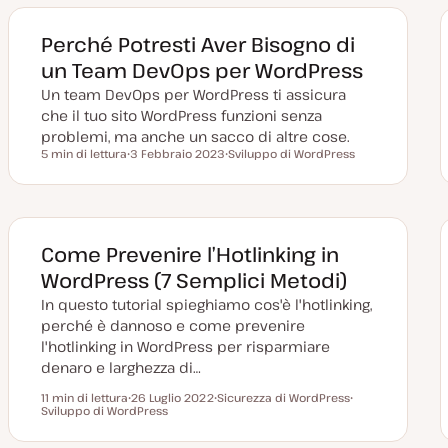
a
m
g
e
g
n
Perché Potresti Aver Bisogno di
i
t
o
o
un Team DevOps per WordPress
r
n
Un team DevOps per WordPress ti assicura
a
t
che il tuo sito WordPress funzioni senza
a
problemi, ma anche un sacco di altre cose.
5 min di lettura
3 Febbraio 2023
Sviluppo di WordPress
Tempo di lettura
D
A
a
r
t
g
a
o
a
m
g
e
g
n
Come Prevenire l’Hotlinking in
i
t
o
o
WordPress (7 Semplici Metodi)
r
n
In questo tutorial spieghiamo cos'è l'hotlinking,
a
t
perché è dannoso e come prevenire
a
l'hotlinking in WordPress per risparmiare
denaro e larghezza di…
11 min di lettura
26 Luglio 2022
Sicurezza di WordPress
Tempo di lettura
Sviluppo di WordPress
D
A
A
a
r
r
t
g
g