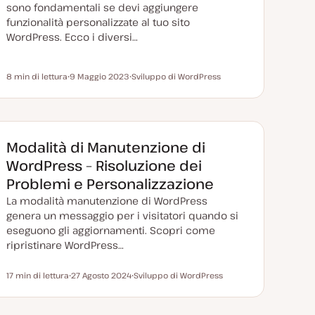
sono fondamentali se devi aggiungere
funzionalità personalizzate al tuo sito
WordPress. Ecco i diversi…
8 min di lettura
9 Maggio 2023
Sviluppo di WordPress
Tempo di lettura
D
A
a
r
t
g
a
o
a
m
g
e
g
n
Modalità di Manutenzione di
i
t
o
o
WordPress – Risoluzione dei
r
n
Problemi e Personalizzazione
a
t
La modalità manutenzione di WordPress
a
genera un messaggio per i visitatori quando si
eseguono gli aggiornamenti. Scopri come
ripristinare WordPress…
17 min di lettura
27 Agosto 2024
Sviluppo di WordPress
Tempo di lettura
D
A
a
r
t
g
a
o