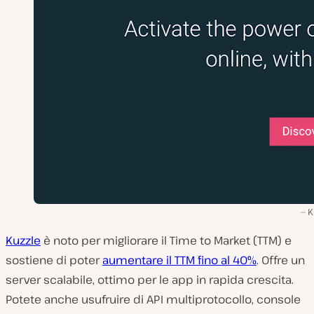
K
Kuzzle
è noto per migliorare il Time to Market (TTM) e
sostiene di poter
aumentare il TTM fino al 40%
. Offre un
server scalabile, ottimo per le app in rapida crescita.
Potete anche usufruire di API multiprotocollo, console