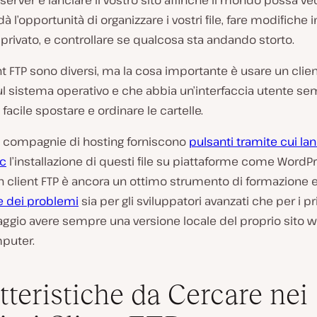
 server e lanciare il vostro sito affinché il mondo possa ve
à l’opportunità di organizzare i vostri file, fare modifiche 
rivato, e controllare se qualcosa sta andando storto.
ient FTP sono diversi, ma la cosa importante è usare un clie
ul sistema operativo e che abbia un’interfaccia utente se
facile spostare e ordinare le cartelle.
le compagnie di hosting forniscono
pulsanti tramite cui la
ic
l’installazione di questi file su piattaforme come WordP
un client FTP è ancora un ottimo strumento di formazione 
e dei problemi
sia per gli sviluppatori avanzati che per i pr
ggio avere sempre una versione locale del proprio sito w
puter.
tteristiche da Cercare nei