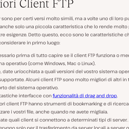
iori Client FTP
TP sono per certi versi molto simili, ma a volte uno di loro 
anche solo una piccola caratteristica che lo rende molto p
tre esigenze. Detto questo, ecco sono le caratteristiche c
considerare in primo luogo:
ssario prima di tutto capire se il client FTP funziona o me
ma operativo (come Windows, Mac o Linux).
e, date un’occhiata a quali versioni del vostro sistema ope
upportate. Alcuni client FTP sono molto migliori di altri in 
rto del sistema operativo.
tastiche interfacce con
funzionalità di drag and drop
.
iori client FTP hanno strumenti di bookmarking e di ricerca
zzare i vostri file, anche quando ne avete migliaia.
cate quali client si connettono a determinati tipi di server.
ervono solo per il trasferimento da server locali a server on