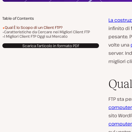
Table of Contents
La costru
Qual È lo Scopo di un Client FTP?
infinito di
Caratteristiche da Cercare nei Migliori Client FTP
pesante. 
I Migliori Client FTP Oggi sul Mercato
volte una
Scarica l'articolo in formato PDF
server. In
migliori cl
Qual
FTP sta pe
computer 
sito WordP
computer