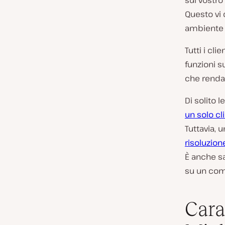
sul vostro
Questo vi d
ambiente p
Tutti i cl
funzioni s
che renda 
Di solito 
un solo cl
Tuttavia, 
risoluzion
È anche sa
su un com
Cara