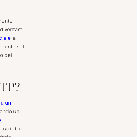
mente
ò diventare
diale
, a
amente sul
o dei
FTP?
 su un
eando un
o
utti i file