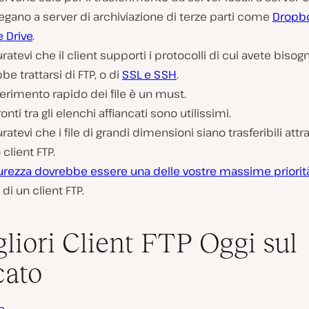
legano a server di archiviazione di terze parti come
Dropb
 Drive
.
ratevi che il client supporti i protocolli di cui avete bisog
be trattarsi di FTP, o di
SSL e SSH
.
sferimento rapido dei file è un must.
ronti tra gli elenchi affiancati sono utilissimi.
ratevi che i file di grandi dimensioni siano trasferibili attra
 client FTP.
curezza dovrebbe essere una delle vostre massime priorit
 di un client FTP.
gliori Client FTP Oggi sul
cato