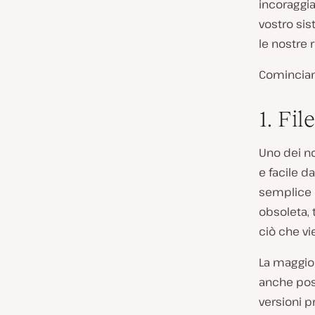
incoraggia
vostro sis
le nostre 
Comincia
1. Fi
Uno dei n
e facile d
semplice d
obsoleta, t
ciò che v
La maggior
anche poss
versioni 