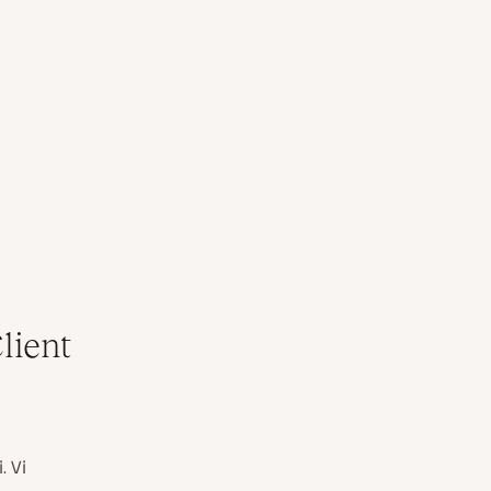
lient
. Vi