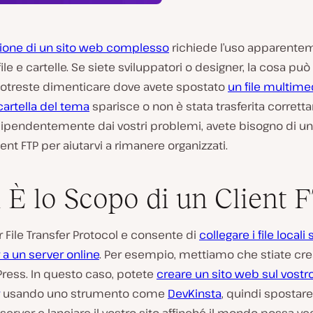
zione di un sito web complesso
richiede l’uso apparente
 file e cartelle. Se siete sviluppatori o designer, la cosa pu
Potreste dimenticare dove avete spostato
un file multime
cartella del tema
sparisce o non è stata trasferita corrett
dipendentemente dai vostri problemi, avete bisogno di un
ient FTP per aiutarvi a rimanere organizzati.
 È lo Scopo di un Client 
r File Transfer Protocol e consente di
collegare i file locali
a un server online
. Per esempio, mettiamo che stiate cr
ress. In questo caso, potete
creare un sito web sul vostr
usando uno strumento come
DevKinsta
, quindi spostare t