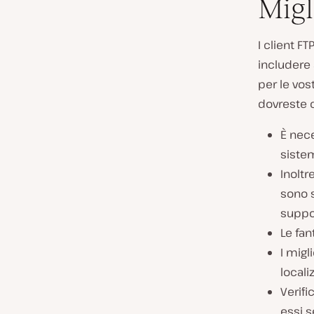
Migl
I client F
includere 
per le vos
dovreste 
È nece
siste
Inoltr
sono s
suppo
Le fan
I migl
locali
Verifi
essi s