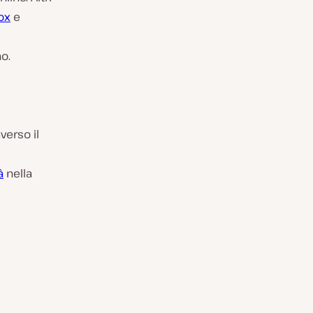
ox
e
no.
verso il
à
nella