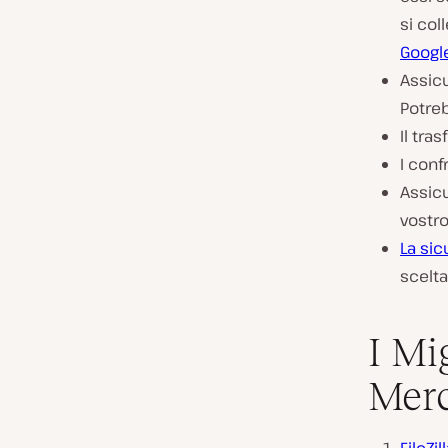
si col
Google
Assicu
Potreb
Il tra
I conf
Assicu
vostro
La si
scelta
I Mi
Mer