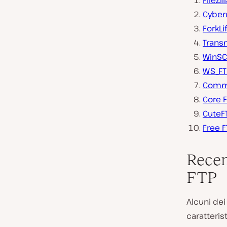
FileZil
Cyber
ForkLi
Trans
WinSC
WS_FT
Comm
Core F
CuteF
Free F
Recen
FTP
Alcuni dei
caratteris