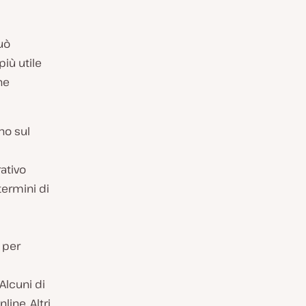
può
iù utile
he
no sul
rativo
termini di
 per
 Alcuni di
line. Altri