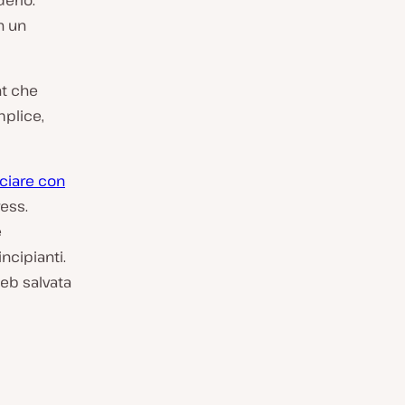
derlo.
in un
nt che
mplice,
nciare con
ress.
e
incipianti.
eb salvata