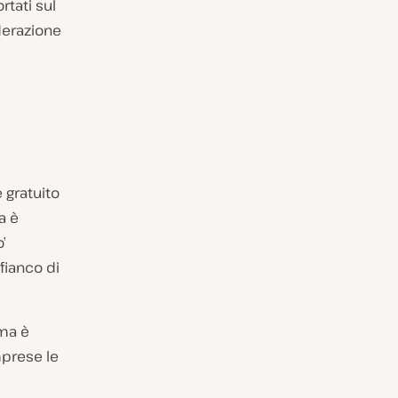
tati sul
derazione
è gratuito
a è
’
 fianco di
 ma è
mprese le