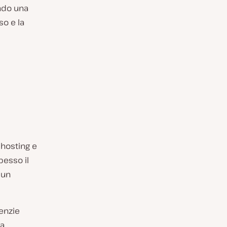
ando una
so e la
i hosting e
Spesso il
 un
genzie
La