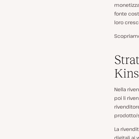
monetizzar
fonte cost
loro cresci
Scopriamo 
Stra
Kins
Nella riven
poi li rive
rivenditor
prodotto/s
La rivendit
digitali ai