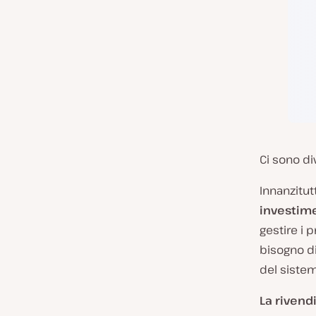
Ci sono di
Innanzitut
investimen
gestire i p
bisogno d
del sistem
La rivend