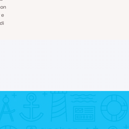
non
 e
di