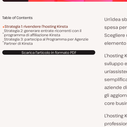
Table of Contents
Un’idea sb
Strategia 1: rivendere l’hosting Kinsta
spesa per l
Strategia 2: generare entrate ricorrenti con il
Scegliere 
programma di affiliazione Kinsta
Strategia 3: partecipa al Programma per Agenzie
elemento p
Partner di Kinsta
Scarica l'articolo in formato PDF
L’hosting 
sviluppo 
un’assiste
semplifica
aziende di
gli aggior
core busin
L’hosting 
profession