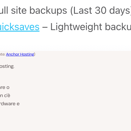
nte:
Anchor Hosting
)
osting.
are o
n c’è
ardware e