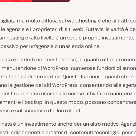
agliata ma molto diffusa sul web hosting è che si tratti so
e agenzie e i proprietari di siti web. Tuttavia, la verità è b
un hosting di alto livello è un vero e proprio investimento,
assivo per un’agenzia o un’azienda online.
Kinsta è perfetto in questo senso, in quanto offre strument
e manutenzione di WordPress, numerose funzioni di auto
nza tecnica di prim’ordine. Queste funzioni e questi strum
no la gestione dei siti WordPress, consentendo alle agenzi
 destinare meno risorse alle noiose attività di manutenz
namenti e i backup. In questo modo, possono concentrarsi
ess e sul successo dei loro clienti.
Kinsta è un investimento anche per un altro motivo. Agenzi
isti indipendenti e creator di contenuti tecnologici poss