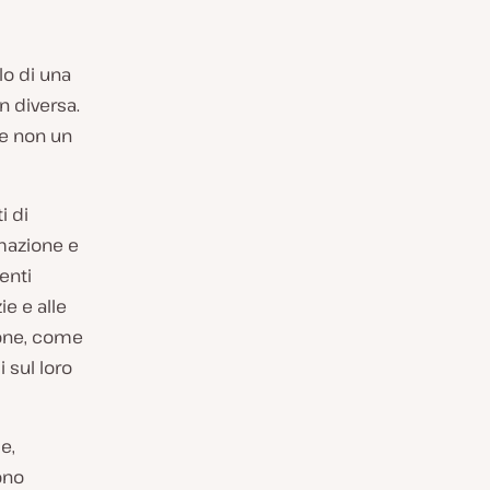
lo di una
en diversa.
 e non un
i di
mazione e
enti
e e alle
ione, come
 sul loro
e,
ono