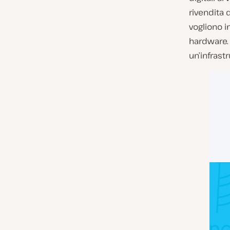
rivendita 
vogliono i
hardware. 
un’infrastr