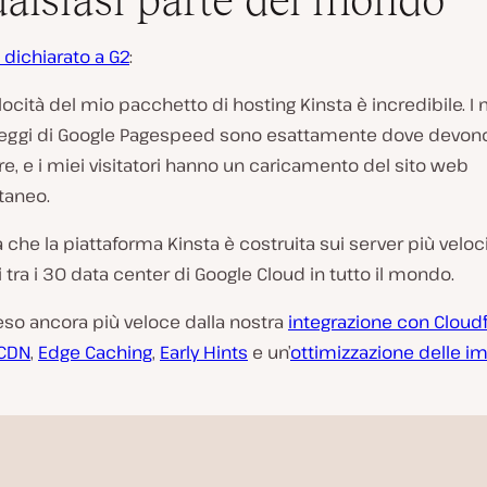
ualsiasi parte del mondo
 dichiarato a G2
:
locità del mio pacchetto di hosting Kinsta è incredibile. I 
eggi di Google Pagespeed sono esattamente dove devon
e, e i miei visitatori hanno un caricamento del sito web
taneo.
 che la piattaforma Kinsta è costruita sui server più veloc
i tra i 30 data center di Google Cloud in tutto il mondo.
 reso ancora più veloce dalla nostra
integrazione con Cloudf
 CDN
,
Edge Caching
,
Early Hints
e un’
ottimizzazione delle i