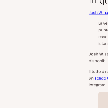
in q
Josh W. ha
La ve
punt
esser
istan
Josh W.
sa
disponibil
Il tutto è
un
solido
integrata.