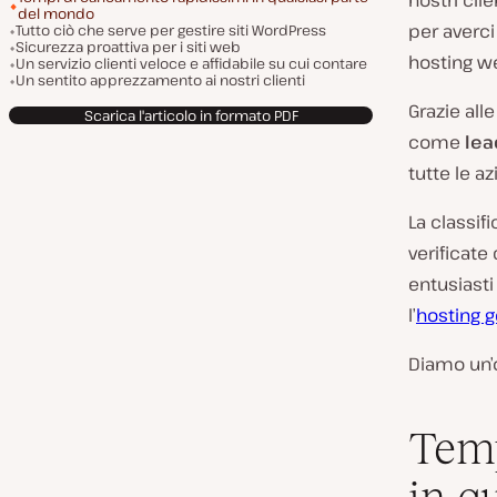
nostri clie
del mondo
per averci
Tutto ciò che serve per gestire siti WordPress
Sicurezza proattiva per i siti web
hosting w
Un servizio clienti veloce e affidabile su cui contare
Un sentito apprezzamento ai nostri clienti
Grazie all
Scarica l'articolo in formato PDF
come
lea
tutte le a
La classif
verificate
entusiasti 
l’
hosting g
Diamo un’o
Temp