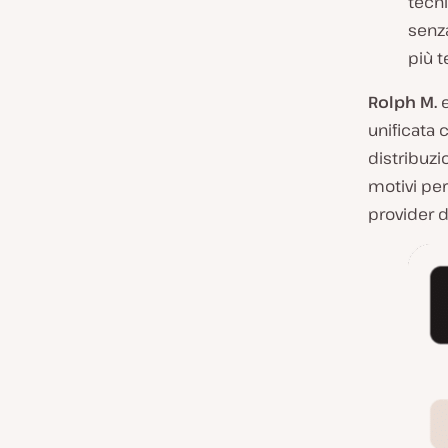
tecni
senza
più t
Rolph M.
e
unificata c
distribuzi
motivi per
provider d