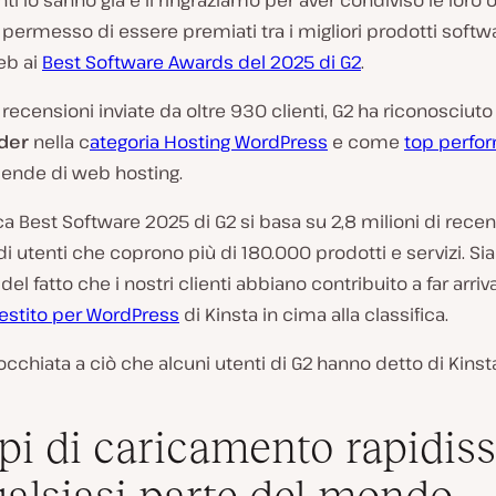
nti lo sanno già e li ringraziamo per aver condiviso le loro 
 permesso di essere premiati tra i migliori prodotti softw
eb ai
Best Software Awards del 2025 di G2
.
e recensioni inviate da oltre 930 clienti, G2 ha riconosciuto
der
nella c
ategoria Hosting WordPress
e come
top perfo
ziende di web hosting.
ica Best Software 2025 di G2 si basa su 2,8 milioni di recen
 di utenti che coprono più di 180.000 prodotti e servizi. S
del fatto che i nostri clienti abbiano contribuito a far arriv
estito per WordPress
di Kinsta in cima alla classifica.
cchiata a ciò che alcuni utenti di G2 hanno detto di Kinst
i di caricamento rapidis