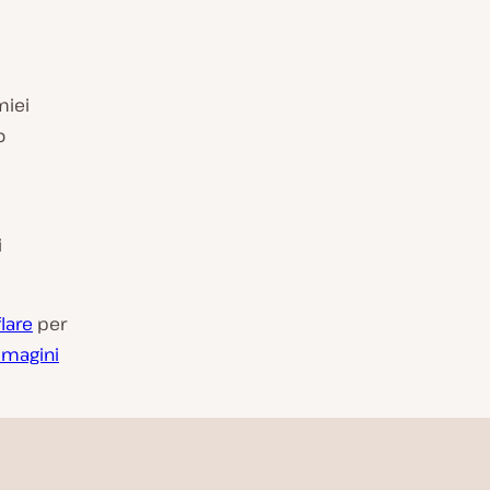
miei
o
i
lare
per
mmagini