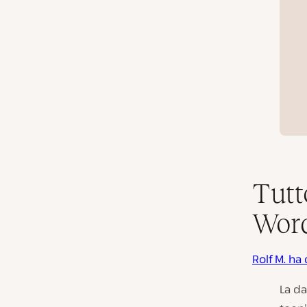
Tutt
Wor
Rolf M. ha
La d