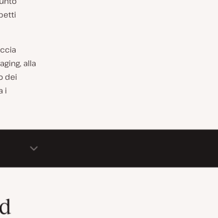
punto
petti
accia
aging, alla
o dei
a i