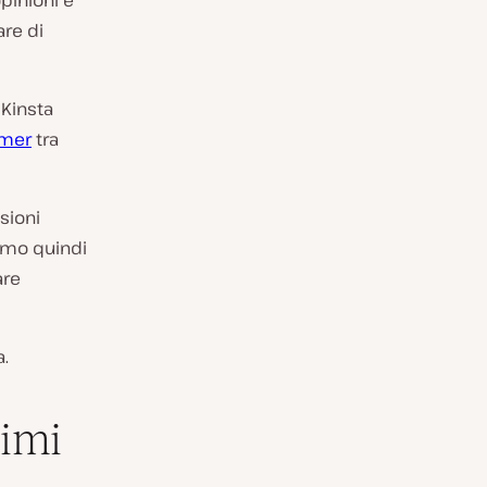
opinioni e
are di
 Kinsta
rmer
tra
sioni
iamo quindi
are
a.
simi