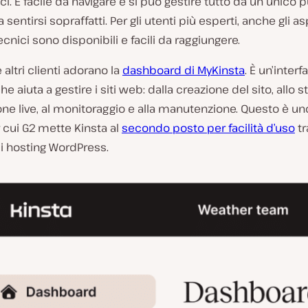
ci. È facile da navigare e si può gestire tutto da un unico 
 sentirsi sopraffatti. Per gli utenti più esperti, anche gli as
ecnici sono disponibili e facili da raggiungere.
 altri clienti adorano la
dashboard di MyKinsta
. È un’interf
he aiuta a gestire i siti web: dalla creazione del sito, allo st
one live, al monitoraggio e alla manutenzione. Questo è un
 cui G2 mette Kinsta al
secondo posto per facilità d’uso
tr
i hosting WordPress.