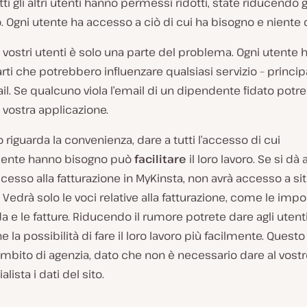
ti gli altri utenti hanno permessi ridotti, state riducendo 
o. Ogni utente ha accesso a ciò di cui ha bisogno e niente d
i vostri utenti è solo una parte del problema. Ogni utente 
arti che potrebbero influenzare qualsiasi servizio – princ
il. Se qualcuno viola l’email di un dipendente fidato potr
a vostra applicazione.
 riguarda la convenienza, dare a tutti l’accesso di cui
mente hanno bisogno può
facilitare
il loro lavoro. Se si dà
ccesso alla fatturazione in MyKinsta, non avrà accesso a siti
i. Vedrà solo le voci relative alla fatturazione, come le imp
da e le fatture. Riducendo il rumore potrete dare agli utenti
e la possibilità di fare il loro lavoro più facilmente. Questo 
mbito di agenzia, dato che non è necessario dare al vost
ista i dati del sito.