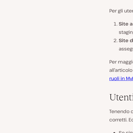
Per gli ute
Site 
stagin
Site 
assegn
Per maggio
all’artico
ruoli in M
Utent
Tenendo co
corretti. 
Se sie