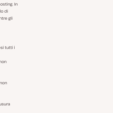
osting. In
llo di
tre gli
 tutti i
 non
 non
iusura