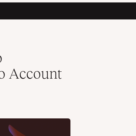
o
ro Account