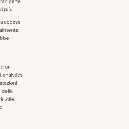
gran parte
i più.
ha accessi
ipalmente
ebbe
 ad un
, analytics
ostazioni
 della
è utile
ro