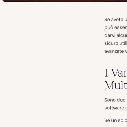
Se avete u
può esser
darvi alc
sicuro uti
avanzate v
I Va
Mult
Sono due i
software c
Se un solo