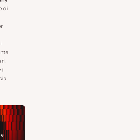
e di
er
i.
ente
ri.
 i
sia