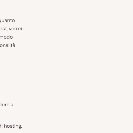
 quanto
st, vorrei
n modo
onalità
dere a
i hosting,