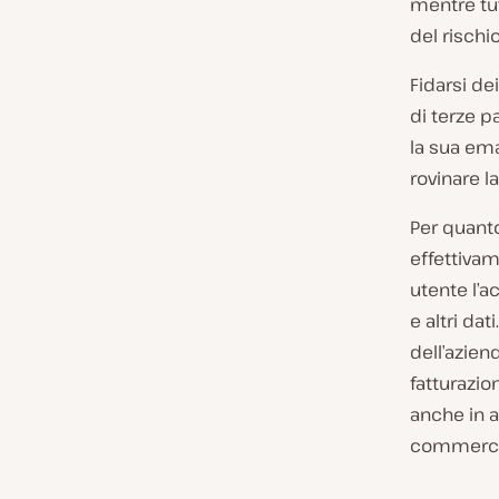
mentre tut
del rischi
Fidarsi de
di terze p
la sua ema
rovinare l
Per quanto
effettiva
utente l’a
e altri dat
dell’azien
fatturazion
anche in a
commercial