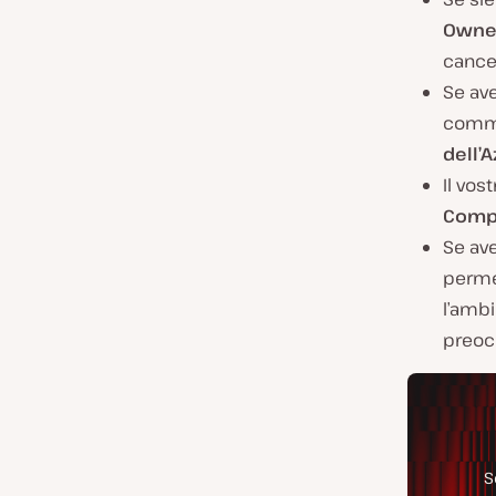
Owne
cancel
Se ave
comme
dell’
Il vo
Compa
Se ave
perme
l’ambi
preocc