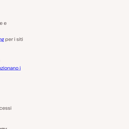
ve e
ng
per i siti
a
zionano i
ccessi
any