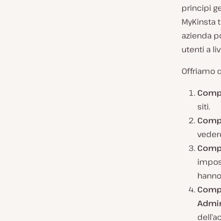
principi g
MyKinsta t
azienda po
utenti a li
Offriamo q
Compa
siti.
Comp
vedere
Compa
impost
hanno 
Comp
Admin
dell’a