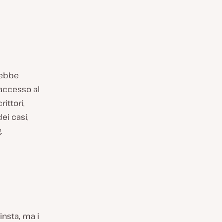
rebbe
’accesso al
ittori,
ei casi,
.
nsta, ma i