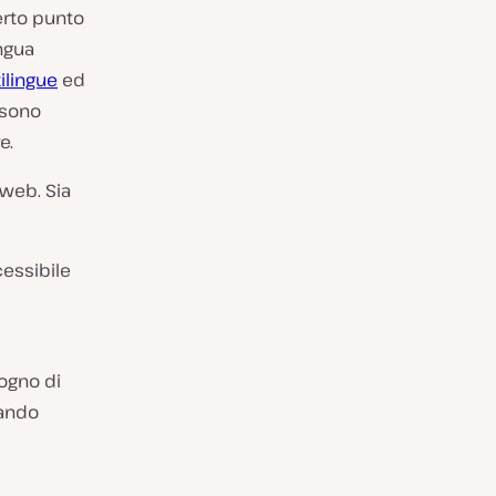
certo punto
ingua
ilingue
ed
ssono
e.
 web. Sia
cessibile
i
sogno di
zando