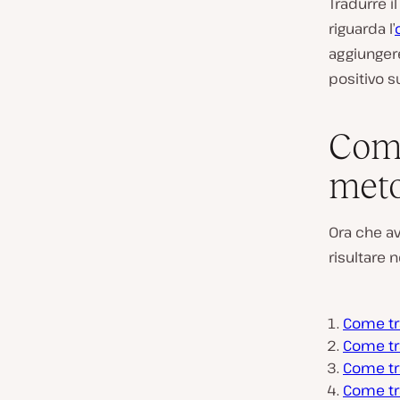
Tradurre i
riguarda l’
aggiungere
positivo su
Come
meto
Ora che av
risultare 
Come tr
Come tra
Come tra
Come tr