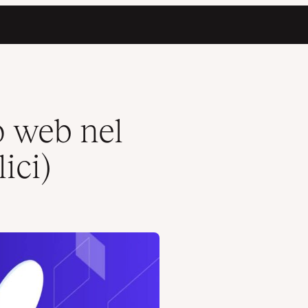
o web nel
ici)