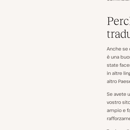
Perc
trad
Anche se d
è una buon
state face
in altre l
altro Paes
Se avete u
vostro sit
ampio e fa
rafforzarne