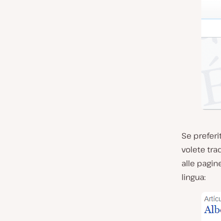
Se preferi
volete tra
alle pagin
lingua: