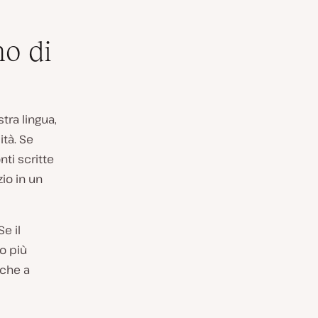
no di
tra lingua,
tà. Se
ti scritte
zio in un
e il
co più
nche a