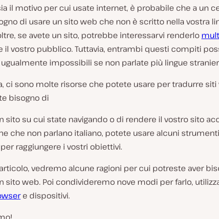
sia il motivo per cui usate internet, è probabile che a un 
ogno di usare un sito web che non è scritto nella vostra l
ltre, se avete un sito, potrebbe interessarvi renderlo
mult
il vostro pubblico. Tuttavia, entrambi questi compiti po
gualmente impossibili se non parlate più lingue stranier
a, ci sono molte risorse che potete usare per tradurre siti
te bisogno di
n sito su cui state navigando o di rendere il vostro sito ac
ne che non parlano italiano, potete usare alcuni strument
per raggiungere i vostri obiettivi.
articolo, vedremo alcune ragioni per cui potreste aver bi
n sito web. Poi condivideremo nove modi per farlo, utiliz
owser
e dispositivi.
mo!