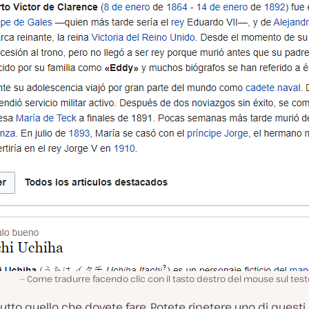
Come tradurre facendo clic con il tasto destro del mouse sul tes
utto quello che dovete fare. Potete ripetere uno di questi