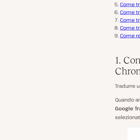
Come tr
Come tr
Come tr
Come tr
Come ren
1. Co
Chro
Tradurre 
Quando arr
Google Tr
selezionate