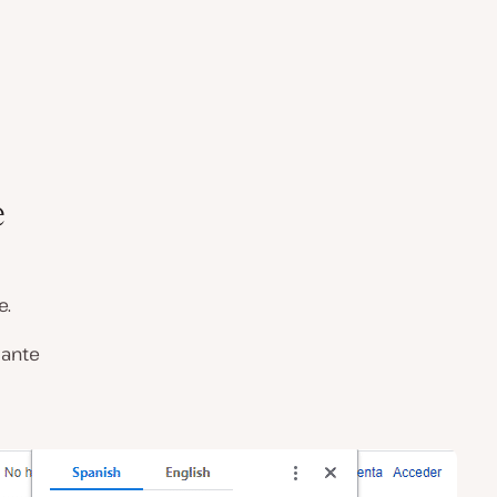
e
e.
sante