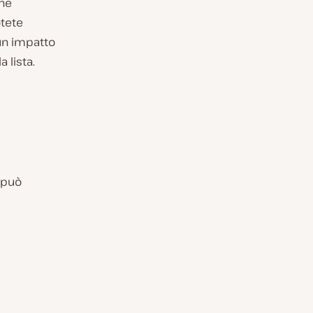
che
otete
 un impatto
a lista.
e può