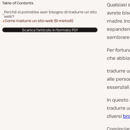
Table of Contents
Qualsiasi 
Perché si potrebbe aver bisogno di tradurre un sito
avrete bis
web?
madre. Ino
Come tradurre un sito web (9 metodi)
espandere 
Scarica l'articolo in formato PDF
sembrare u
Per fortun
che abbia
tradurre u
alle perso
essenziali 
In questo 
tradurre u
diversi
br
Comincia