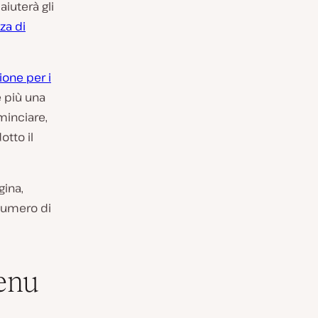
iuterà gli
za di
ione per i
 più una
minciare,
otto il
gina,
 numero di
Menu