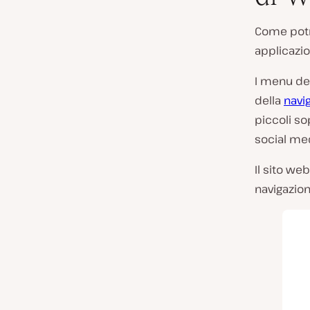
Come potre
applicazio
I menu de
della
navi
piccoli so
social medi
Il sito we
navigazione