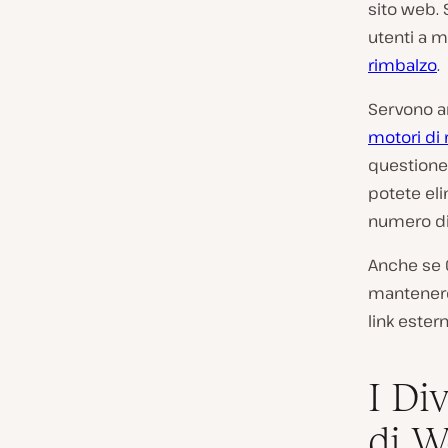
sito web. 
utenti a m
rimbalzo
.
Servono a
motori di 
questione 
potete eli
numero di 
Anche se G
mantenere 
link estern
I Di
di W