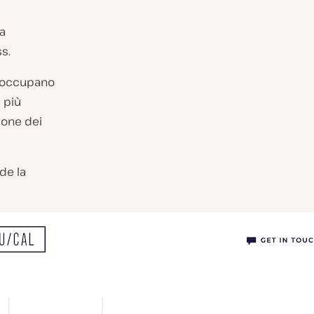
ra
s.
i occupano
 più
cone dei
ude la