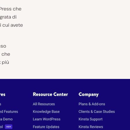
Press che
grata di
i cui avete
sso
i che
k più