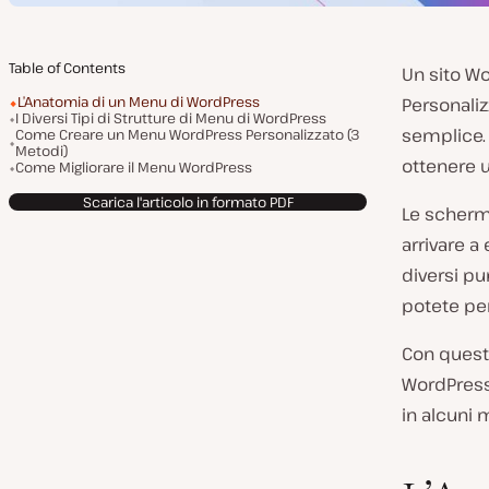
Table of Contents
Un sito W
L’Anatomia di un Menu di WordPress
Personaliz
I Diversi Tipi di Strutture di Menu di WordPress
semplice.
Come Creare un Menu WordPress Personalizzato (3
Metodi)
ottenere u
Come Migliorare il Menu WordPress
Scarica l'articolo in formato PDF
Le scherm
arrivare a
diversi pu
potete per
Con quest
WordPress
in alcuni 