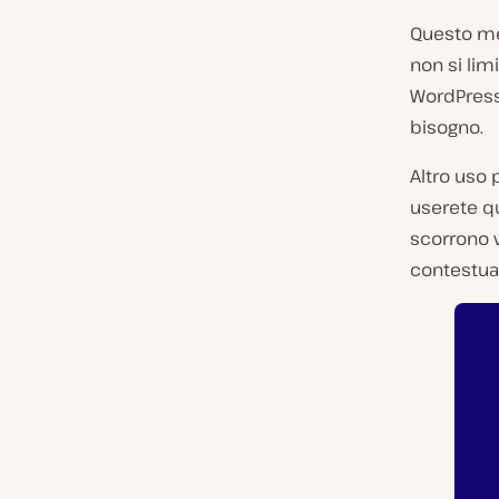
Questo me
non si lim
WordPress 
bisogno.
Altro uso
userete qu
scorrono v
contestuali