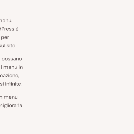
menu.
dPress è
 per
ul sito.
o possano
 i menu in
mmazione,
 infinite.
 un menu
igliorarla