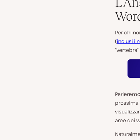
L’An
Wor
Per chi no
(
inclusi i
“vertebra”
Parleremo 
prossima 
visualizza
aree dei 
Naturalme