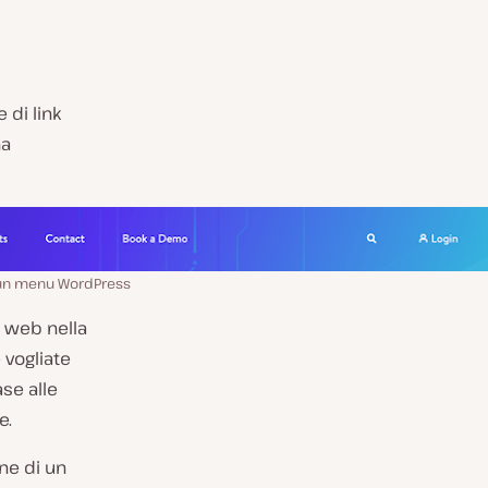
di link
na
un menu WordPress
 web nella
 vogliate
ase alle
e.
ne di un