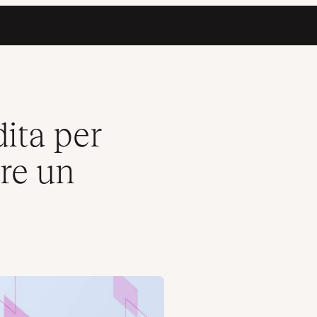
ordPress
ita per
are un