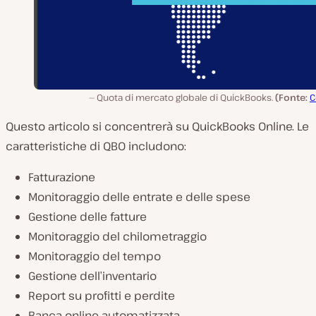
Quota di mercato globale di QuickBooks.
(Fonte:
C
Questo articolo si concentrerà su QuickBooks Online. Le
caratteristiche di QBO includono:
Fatturazione
Monitoraggio delle entrate e delle spese
Gestione delle fatture
Monitoraggio del chilometraggio
Monitoraggio del tempo
Gestione dell’inventario
Report su profitti e perdite
Banca online automatizzata