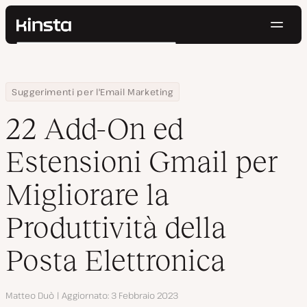
Navig
Kinsta®
Cerca
Piattaforma
Soluzioni
Accedi
Prova gratis
Home
Centro Risorse
Blog
22 Add-On ed Estensioni Gmail per Migliorare la Produttività dell
Suggerimenti per l'Email Marketing
Prezzi
Risorse
22 Add-On ed
Contatti
Estensioni Gmail per
Migliorare la
Produttività della
Posta Elettronica
Autore
Matteo Duò
Aggiornato
3 Febbraio 2023