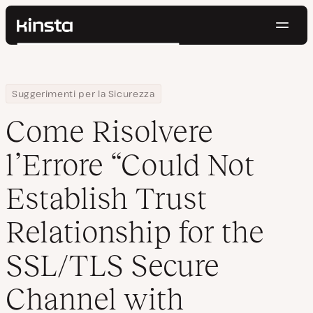
Navig
Kinsta®
Cerca
Piattaforma
Soluzioni
Accedi
Prova gratis
Home
Centro Risorse
Blog
Come Risolvere l’Errore “Could Not Establish Trust Relationship f
Suggerimenti per la Sicurezza
Prezzi
Risorse
Come Risolvere
Contatti
l’Errore “Could Not
Establish Trust
Relationship for the
SSL/TLS Secure
Channel with