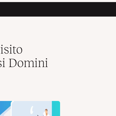
saggi)
sito
si Domini