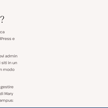
?
ica
rdPress e
ovi admin
siti in un
 in modo
 gestire
 di Mary
 campus: