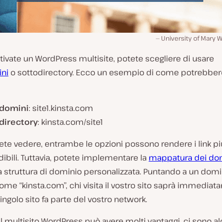
University of Mary 
ivate un WordPress multisite, potete scegliere di usare
ni
o sottodirectory. Ecco un esempio di come potrebber
odomini
: site1.kinsta.com
directory
: kinsta.com/site1
e vedere, entrambe le opzioni possono rendere i link più
bili. Tuttavia, potete implementare la
mappatura dei do
 struttura di dominio personalizzata. Puntando a un domi
ome “kinsta.com”, chi visita il vostro sito saprà immedia
ingolo sito fa parte del vostro network.
l multisito WordPress può avere molti vantaggi, ci sono al