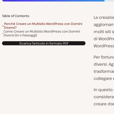
Table of Contents
La creazio
Perché Creare un Multisito WordPress con Domini
aggiorname
Diversi?
molti siti
Come Creare un Multisito WordPress con Domini
Diversi (in 4 Passaggi)
di WordPre
Scarica l'articolo in formato PDF
WordPress
Per fortu
diversi. A
trasformar
collegare 
In questo
consideraz
creare dom