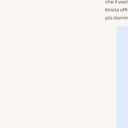
che il vos
Kinsta of
più domini