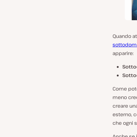
Quando att
sottodomi
apparire:
Sott
Sotto
Come potet
meno credi
creare una
esterno, c
che ogni s
Anche se i