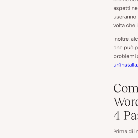
aspetti ne
useranno 
volta che 
Inoltre, al
che può po
problemi s
un’installa
Come
Word
4 Pa
Prima di in