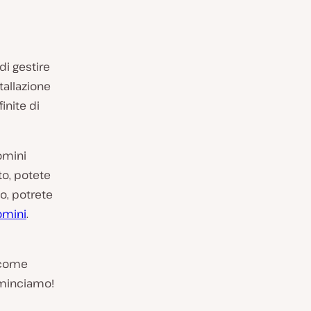
di gestire
tallazione
inite di
omini
to, potete
to, potrete
omini
.
o come
Cominciamo!