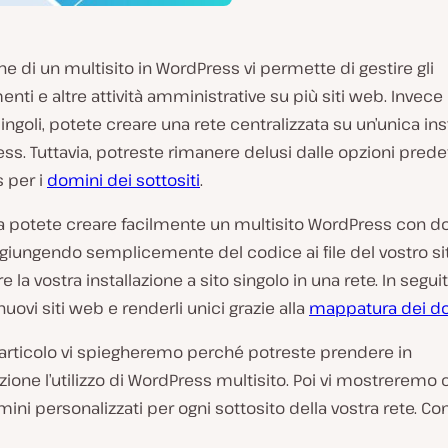
ne di un multisito in WordPress vi permette di gestire gli
nti e altre attività amministrative su più siti web. Invece 
 singoli, potete creare una rete centralizzata su un’unica ins
ss. Tuttavia, potreste rimanere delusi dalle opzioni predef
 per i
domini dei sottositi
.
na potete creare facilmente un multisito WordPress con d
ggiungendo semplicemente del codice ai file del vostro si
e la vostra installazione a sito singolo in una rete. In segui
nuovi siti web e renderli unici grazie alla
mappatura dei d
 articolo vi spiegheremo perché potreste prendere in
ione l’utilizzo di WordPress multisito. Poi vi mostrerem
ini personalizzati per ogni sottosito della vostra rete. 