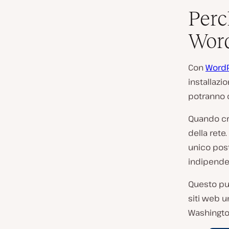
Perc
Word
Con
WordP
installazi
potranno c
Quando cr
della rete
unico post
indipenden
Questo può
siti web u
Washington