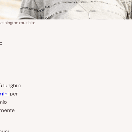
Washington multisite
o
 lunghi e
mini
per
nio
tamente
cuni