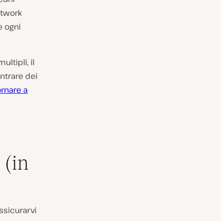
etwork
e ogni
ltipli, il
ontrare dei
ornare a
 (in
assicurarvi