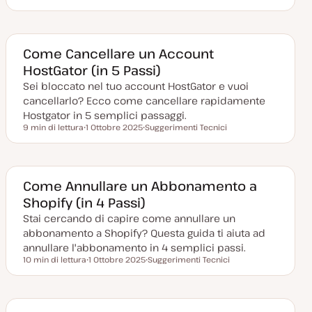
D
A
a
r
t
g
a
o
a
m
g
e
Come Cancellare un Account
g
n
HostGator (in 5 Passi)
i
t
o
o
Sei bloccato nel tuo account HostGator e vuoi
r
n
cancellarlo? Ecco come cancellare rapidamente
a
t
Hostgator in 5 semplici passaggi.
a
9 min di lettura
1 Ottobre 2025
Suggerimenti Tecnici
Tempo di lettura
D
A
a
r
t
g
a
o
a
m
g
e
Come Annullare un Abbonamento a
g
n
Shopify (in 4 Passi)
i
t
o
o
Stai cercando di capire come annullare un
r
n
abbonamento a Shopify? Questa guida ti aiuta ad
a
t
annullare l'abbonamento in 4 semplici passi.
a
10 min di lettura
1 Ottobre 2025
Suggerimenti Tecnici
Tempo di lettura
D
A
a
r
t
g
a
o
a
m