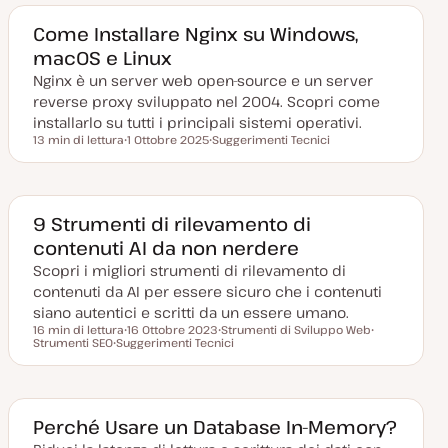
a
m
o
m
g
e
m
e
g
n
e
n
Come Installare Nginx su Windows,
i
t
n
t
macOS e Linux
o
o
t
o
r
o
Nginx è un server web open-source e un server
n
a
reverse proxy sviluppato nel 2004. Scopri come
t
a
installarlo su tutti i principali sistemi operativi.
13 min di lettura
1 Ottobre 2025
Suggerimenti Tecnici
Tempo di lettura
D
A
a
r
t
g
a
o
a
m
g
e
9 Strumenti di rilevamento di
g
n
contenuti AI da non nerdere
i
t
o
o
Scopri i migliori strumenti di rilevamento di
r
n
contenuti da AI per essere sicuro che i contenuti
a
t
siano autentici e scritti da un essere umano.
a
16 min di lettura
16 Ottobre 2023
Strumenti di Sviluppo Web
Tempo di lettura
Strumenti SEO
Suggerimenti Tecnici
D
A
A
A
a
r
r
r
t
g
g
g
a
o
o
o
a
m
m
m
g
e
e
e
g
n
n
Perché Usare un Database In-Memory?
n
i
t
t
t
o
o
o