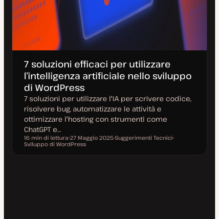
7 soluzioni efficaci per utilizzare
l’intelligenza artificiale nello sviluppo
di WordPress
7 soluzioni per utilizzare l'IA per scrivere codice,
risolvere bug, automatizzare le attività e
ottimizzare l'hosting con strumenti come
ChatGPT e…
16 min di lettura
27 Maggio 2025
Suggerimenti Tecnici
Tempo di lettura
Sviluppo di WordPress
D
A
A
a
r
r
t
g
g
a
o
o
a
m
m
g
e
e
g
n
n
i
t
t
o
o
o
r
n
a