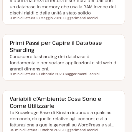
Riduci la latenza di lettura e scrittura dei dati con
o
r
un database in-memory che usa la RAM invece dei
n
a
dischi rigidi o delle unità a stato solido.
t
9 min di lettura
18 Maggio 2026
Suggerimenti Tecnici
a
Tempo di lettura
D
A
a
r
t
g
a
o
a
m
g
e
Primi Passi per Capire il Database
g
n
Sharding
i
t
o
o
Conoscere lo sharding dei database è
r
n
fondamentale per scalare applicazioni e siti web di
a
t
grandi dimensioni.
a
8 min di lettura
2 Febbraio 2023
Suggerimenti Tecnici
Tempo di lettura
D
A
a
r
t
g
a
o
a
m
g
e
Variabili d’Ambiente: Cosa Sono e
g
n
Come Utilizzarle
i
t
o
o
La Knowledge Base di Kinsta risponde a qualsiasi
r
n
domanda, da quelle relative agli account e alla
a
t
fatturazione a quelle generali su WordPress e sul…
a
35 min di lettura
1 Ottobre 2025
Suggerimenti Tecnici
Tempo di lettura