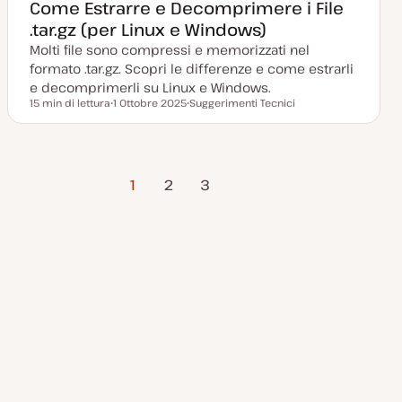
g
e
Come Estrarre e Decomprimere i File
g
n
.tar.gz (per Linux e Windows)
i
t
o
o
Molti file sono compressi e memorizzati nel
r
n
formato .tar.gz. Scopri le differenze e come estrarli
a
t
e decomprimerli su Linux e Windows.
a
15 min di lettura
1 Ottobre 2025
Suggerimenti Tecnici
Tempo di lettura
D
A
a
r
t
g
a
o
a
m
Pagina
Paginazione
g
e
1
2
3
g
n
successiva
i
t
o
o
degli
r
n
a
articoli
t
a