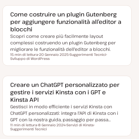
Come costruire un plugin Gutenberg
per aggiungere funzionalità all’editor a
blocchi
Scopri come creare più facilmente layout
complessi costruendo un plugin Gutenberg per
migliorare le funzionalità dell'editor a blocchi.
15 min di lettura
20 Gennaio 2025
Suggerimenti Tecnici
Tempo di lettura
Sviluppo di WordPress
D
A
A
a
r
r
t
g
g
a
o
o
a
m
m
g
e
e
g
n
n
Creare un ChatGPT personalizzato per
i
t
t
gestire i servizi Kinsta con i GPT e
o
o
o
r
Kinsta API
n
a
Gestisci in modo efficiente i servizi Kinsta con
t
a
ChatGPT personalizzati: integra l'API di Kinsta con i
GPT con la nostra guida, passaggio per passa…
11 min di lettura
8 Gennaio 2024
Servizi di Kinsta
Tempo di lettura
Suggerimenti Tecnici
D
A
A
a
r
r
t
g
g