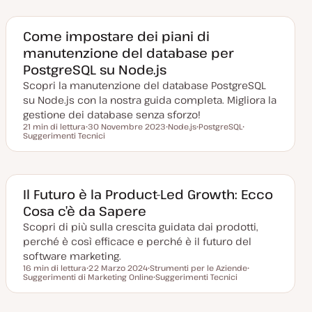
a
o
o
a
m
m
g
e
e
g
n
n
Come impostare dei piani di
i
t
t
manutenzione del database per
o
o
o
r
PostgreSQL su Node.js
n
a
Scopri la manutenzione del database PostgreSQL
t
a
su Node.js con la nostra guida completa. Migliora la
gestione dei database senza sforzo!
21 min di lettura
30 Novembre 2023
Node.js
PostgreSQL
Tempo di lettura
Suggerimenti Tecnici
D
A
A
A
a
r
r
r
t
g
g
g
a
o
o
o
a
m
m
m
g
e
e
e
g
n
n
n
Il Futuro è la Product-Led Growth: Ecco
i
t
t
t
Cosa c’è da Sapere
o
o
o
o
r
Scopri di più sulla crescita guidata dai prodotti,
n
a
perché è così efficace e perché è il futuro del
t
a
software marketing.
16 min di lettura
22 Marzo 2024
Strumenti per le Aziende
Tempo di lettura
Suggerimenti di Marketing Online
D
A
Suggerimenti Tecnici
A
a
r
A
r
t
g
r
g
a
o
g
o