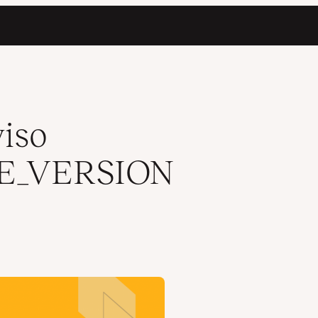
viso
E_VERSION