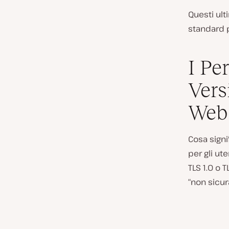
Questi ult
standard p
I Pe
Vers
Web
Cosa signi
per gli ut
TLS 1.0 o 
“non sicura