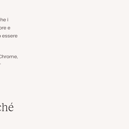
he i
ore e
ò essere
 Chrome,
r
ché