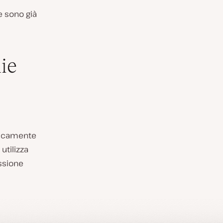
 sono già
hie
ificamente
utilizza
essione