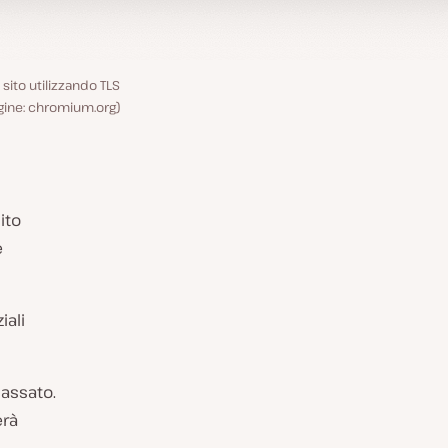
sito utilizzando TLS
agine: chromium.org)
ito
e
iali
passato.
erà