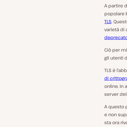
A partire 
popolare b
TLS
. Ques
varietà di
deprecato 
Ciò per mi
gli utenti 
TLS è l’ab
di crittogr
online. In
server del
A questo p
e non supp
sta ora riv