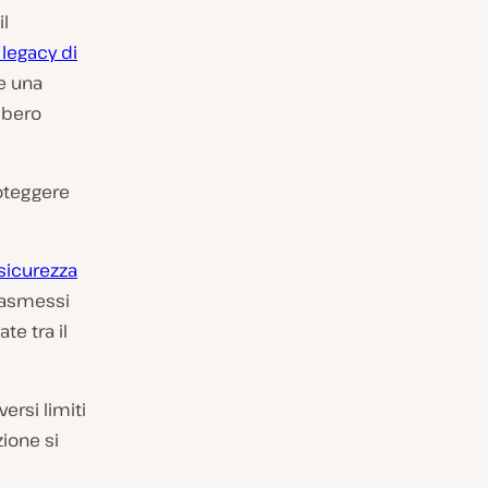
l
 legacy di
e una
bbero
oteggere
 sicurezza
rasmessi
te tra il
ersi limiti
zione si