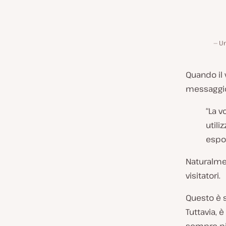
Un
Quando il 
messaggio
“La 
utili
espor
Naturalmen
visitatori.
Questo è 
Tuttavia, 