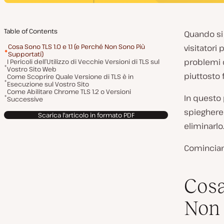
Table of Contents
Quando si
Cosa Sono TLS 1.0 e 1.1 (e Perché Non Sono Più
visitatori
Supportati)
problemi d
I Pericoli dell’Utilizzo di Vecchie Versioni di TLS sul
Vostro Sito Web
piuttosto 
Come Scoprire Quale Versione di TLS è in
Esecuzione sul Vostro Sito
Come Abilitare Chrome TLS 1.2 o Versioni
In questo
Successive
spieghere
Scarica l'articolo in formato PDF
eliminarlo
Comincia
Cosa
Non 