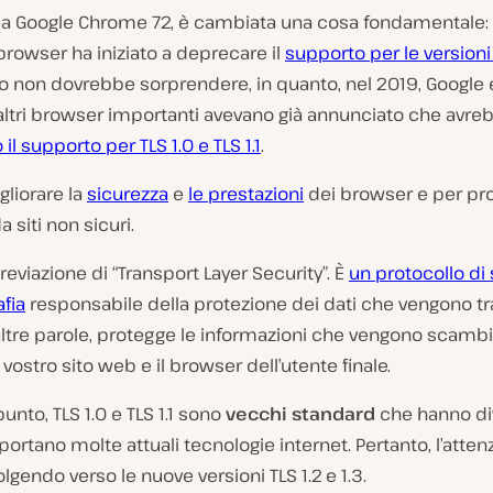
da Google Chrome 72, è cambiata una cosa fondamentale: i
rowser ha iniziato a deprecare il
supporto per le versioni
to non dovrebbe sorprendere, in quanto, nel 2019, Google 
 altri browser importanti avevano già annunciato che avre
il supporto per TLS 1.0 e TLS 1.1
.
gliorare la
sicurezza
e
le prestazioni
dei browser e per pr
da siti non sicuri.
breviazione di “Transport Layer Security”. È
un protocollo di
afia
responsabile della protezione dei dati che vengono t
 altre parole, protegge le informazioni che vengono scambia
 vostro sito web e il browser dell’utente finale.
unto, TLS 1.0 e TLS 1.1 sono
vecchi standard
che hanno div
ortano molte attuali tecnologie internet. Pertanto, l’atten
olgendo verso le nuove versioni TLS 1.2 e 1.3.