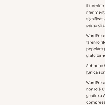
Il termin
riferiment
significati
prima di s
WordPress.
faremo rif
popolare p
gratuitam
Sebbene Wo
l’unica so
WordPress
non lo è. 
gestire a 
compres