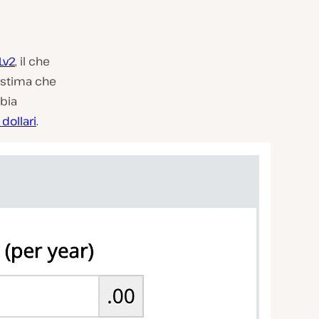
Lv2
, il che
i stima che
bbia
 dollari
.