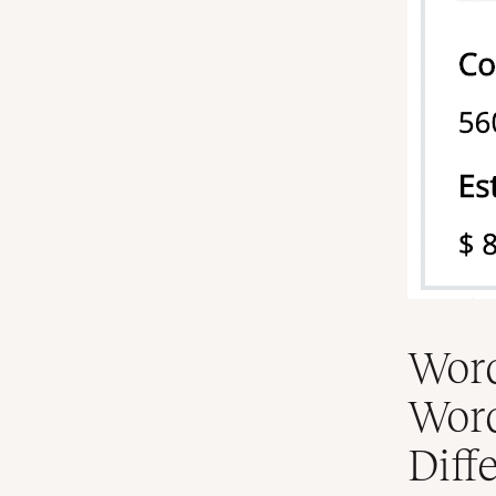
Word
Word
Diff