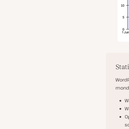
Stat
WordPr
mondo 
W
W
O
s