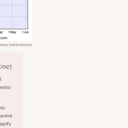
ress: trend storico
ose)
l
uesto:
ndo
mentre
opify