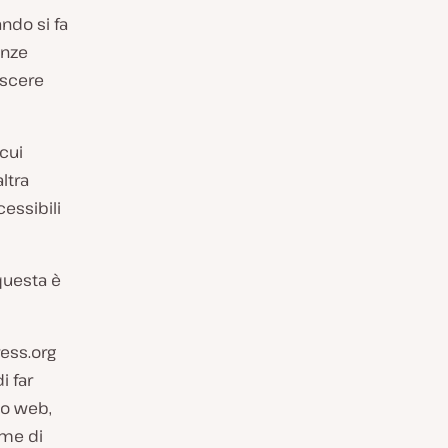
ndo si fa
enze
scere
cui
ltra
essibili
questa è
ess.org
i far
ito web,
ome di