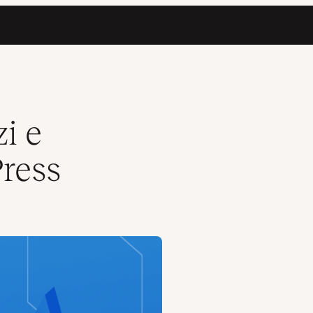
zi e
Press