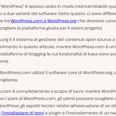
e “WordPress” è spesso usato in modo intercambiabile qua
o a due varianti del software. Detto questo, ci sono differ
ve
tra
WordPress.com e WordPress.org
che dovreste cono
cegliere la piattaforma giusta per il vostro progetto.
org è il sistema di gestione dei contenuti open source a 
erimento in questo articolo, mentre WordPress.com è un’a
iattaforma di blogging le cui funzionalità di base sono acc
ente.
rdPress.com utilizzi il software core di WordPress.org, 
miglianza.
.com è completamente a scopo di lucro, mentre WordPr
Con i piani di WordPress.com, gli utenti possono scegliere d
WordPress gli aspetti tecnici relativi all’esecuzione di un s
a
l’installazione di temi
e plugin e l’instradamento di un n