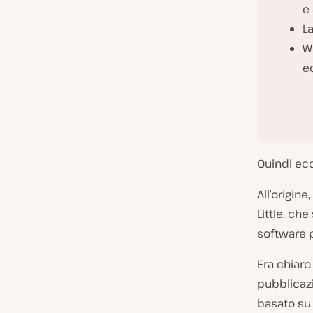
e
L
W
e
Quindi ecc
All’origine,
Little, ch
software p
Era chiaro
pubblicaz
basato su 