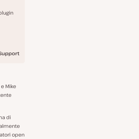
plugin
Support
 e Mike
tente
ma di
ialmente
ratori open