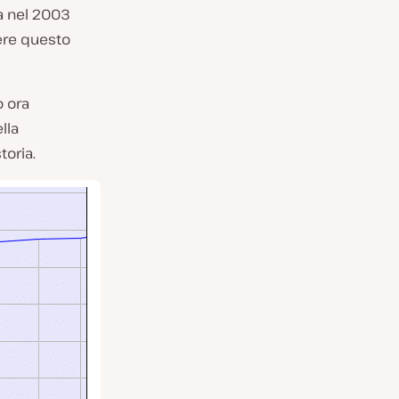
a nel 2003
ere questo
o ora
lla
toria.