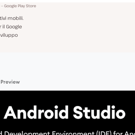
Google Play Store
vi mobili.
 il Google
sviluppo