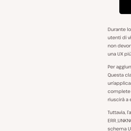
Durante l
utenti di 
non devono
una UX più
Per aggiun
Questa cl
un’applica
complete c
riuscirà a
Tuttavia, 
ERR_UNKNO
schema URL