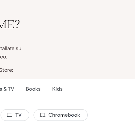
ME?
tallata su
co.
Store: