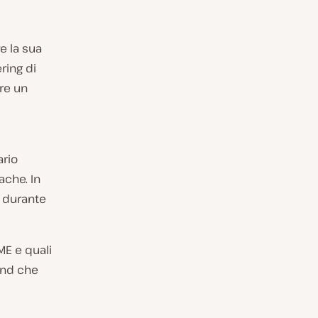
e la sua
ring di
ere un
rio
ache. In
 durante
E e quali
end che