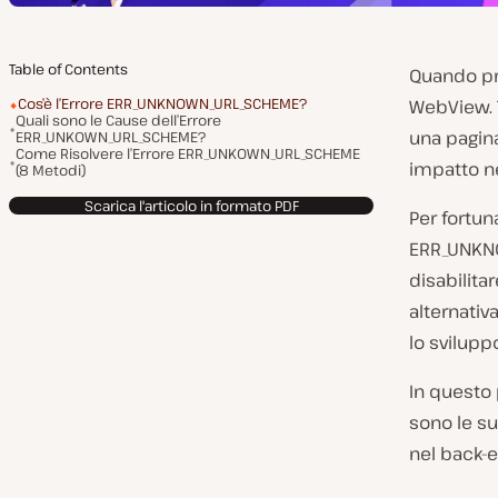
Table of Contents
Quando pro
Cos’è l’Errore ERR_UNKNOWN_URL_SCHEME?
WebView. T
Quali sono le Cause dell’Errore
una pagina
ERR_UNKOWN_URL_SCHEME?
Come Risolvere l’Errore ERR_UNKOWN_URL_SCHEME
impatto ne
(8 Metodi)
Scarica l'articolo in formato PDF
Per fortun
ERR_UNKNO
disabilita
alternativa
lo svilupp
In questo
sono le su
nel back-