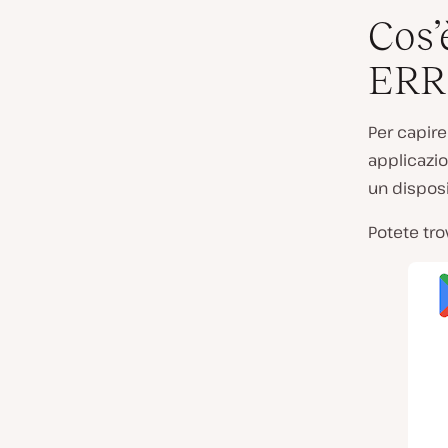
Cos’
ERR
Per capir
applicazio
un disposi
Potete tro