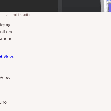
Android Studio
re agli
enti che
avranno
ebView
.
ebView
 uno