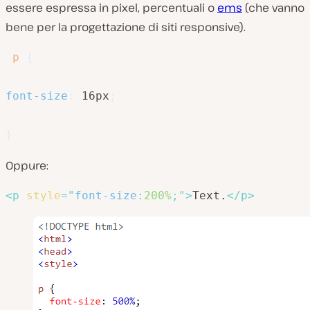
essere espressa in pixel, percentuali o
ems
(che vanno
bene per la progettazione di siti responsive).
p
{
font-size
:
 16px
;
}
Oppure:
<
p
style
=
"
font-size
:
200%
;
"
>
Text.
</
p
>