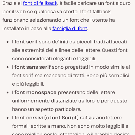
Grazie ai
font di fallback
, è facile caricare un font sicuro
per il web se qualcosa va storto. I font fallback
funzionano selezionando un font che l’utente ha
installato in base alla
famiglia di font
:
I
font serif
sono definiti da piccoli tratti attaccati
alle estremità delle linee delle lettere. Questi font
sono considerati eleganti e leggibili.
I
font sans serif
sono progettati in modo simile ai
font serif, ma mancano di tratti. Sono più semplici
e più leggibili.
I
font monospace
presentano delle lettere
uniformemente distanziate tra loro, e per questo
hanno un aspetto particolare.
I
font corsivi
(o
font Script
) raffigurano lettere
formali, scritte a mano. Non sono molto leggibili e
sono migliori per le intestazioni o il graphic design.