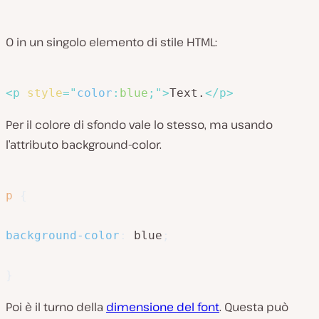
O in un singolo elemento di stile HTML:
<
p
style
=
"
color
:
blue
;
"
>
Text.
</
p
>
Per il colore di sfondo vale lo stesso, ma usando
l’attributo background-color.
p
{
background-color
:
 blue
;
}
Poi è il turno della
dimensione del font
. Questa può