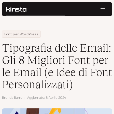
Navig
Kinsta®
Cerca
Piattaforma
Soluzioni
Accedi
Prova gratis
Home
Centro Risorse
Blog
Tipografia delle Email: Gli 8 Migliori Font per le Email (e Idee di Fo
Font per WordPress
Prezzi
Risorse
Tipografia delle Email:
Contatti
Gli 8 Migliori Font per
le Email (e Idee di Font
Personalizzati)
Autore
Brenda Barron
Aggiornato
8 Aprile 2024