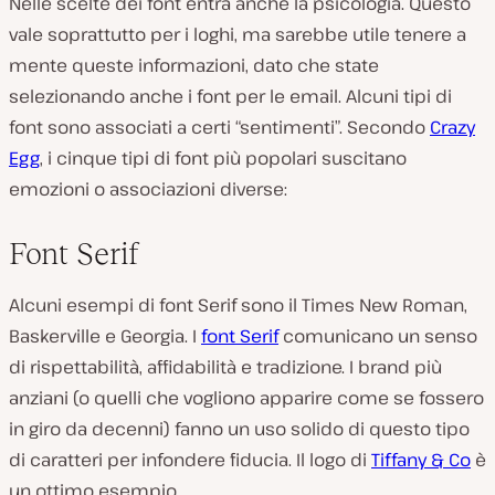
Nelle scelte dei font entra anche la psicologia. Questo
vale soprattutto per i loghi, ma sarebbe utile tenere a
mente queste informazioni, dato che state
selezionando anche i font per le email. Alcuni tipi di
font sono associati a certi “sentimenti”. Secondo
Crazy
Egg
, i cinque tipi di font più popolari suscitano
emozioni o associazioni diverse:
Font Serif
Alcuni esempi di font Serif sono il Times New Roman,
Baskerville e Georgia. I
font Serif
comunicano un senso
di rispettabilità, affidabilità e tradizione. I brand più
anziani (o quelli che vogliono apparire come se fossero
in giro da decenni) fanno un uso solido di questo tipo
di caratteri per infondere fiducia. Il logo di
Tiffany & Co
è
un ottimo esempio.